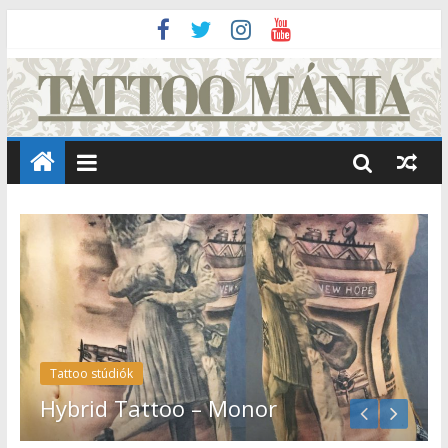
Tattoo stúdiók
t
Hybrid Tattoo – Monor