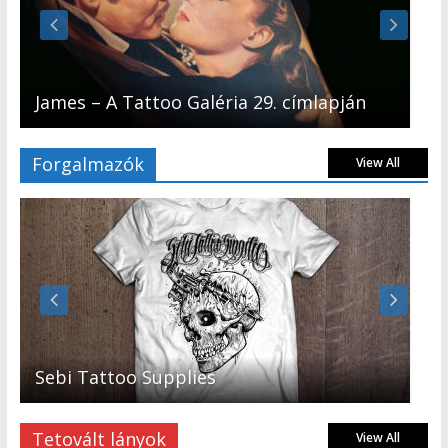
James – A Tattoo Galéria 29. címlapján
Forgalmazók
View All
Sebi Tattoo Supplies
Tetovált lányok
View All