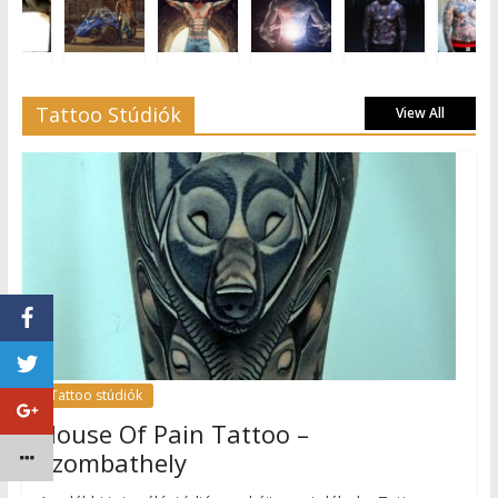
Tattoo Stúdiók
View All
Tattoo stúdiók
House Of Pain Tattoo –
Szombathely