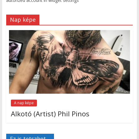
autorized account in widget settings
Nap képe
A nap képe
Alkotó (Artist) Phil Pinos
Ez is tetszhet…