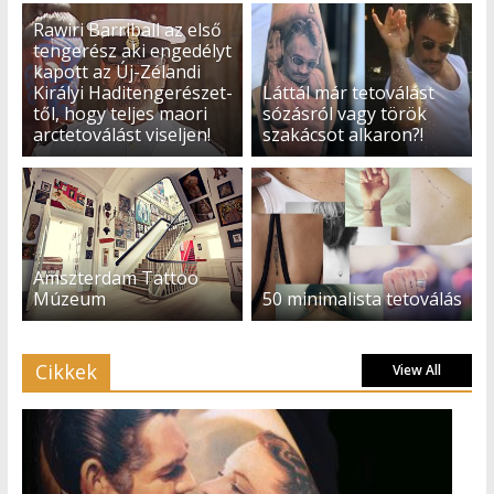
Rawiri Barriball az első
tengerész aki engedélyt
kapott az Új-Zélandi
Királyi Haditengerészet-
Láttál már tetoválást
től, hogy teljes maori
sózásról vagy török
arctetoválást viseljen!
szakácsot alkaron?!
Amszterdam Tattoo
Múzeum
50 minimalista tetoválás
Cikkek
View All