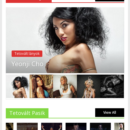
Tetovált lányok
Yeonji Cho
Tetovált Pasik
View All