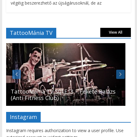
végéig beszerezhető az újságárusoknál, de az
TattooMánia TV
View All
TattooMánia TV S01E13 – Fekete Balázs
(Anti Fitness Club)
Instagram
Instagram requires authorization to view a user profile. Use