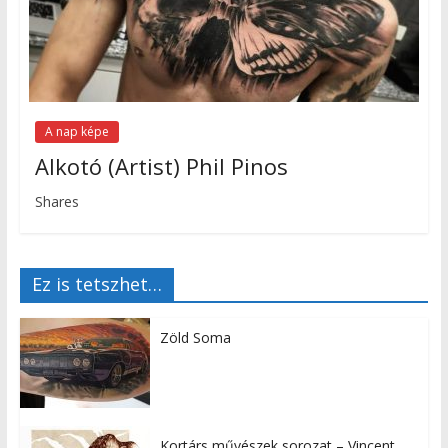
A nap képe
Alkotó (Artist) Phil Pinos
Shares
Ez is tetszhet…
Zöld Soma
Kortárs művészek sorozat – Vincent