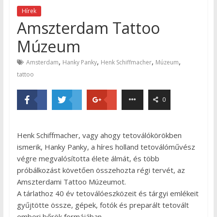
Hírek
Amszterdam Tattoo
Múzeum
,
,
,
,
Amsterdam
Hanky Panky
Henk Schiffmacher
Múzeum
tattoo
0
Henk Schiffmacher, vagy ahogy tetoválókörökben
ismerik, Hanky Panky, a híres holland tetoválóművész
végre megvalósította élete álmát, és több
próbálkozást követően összehozta régi tervét, az
Amszterdami Tattoo Múzeumot.
A tárlathoz 40 év tetoválóeszközeit és tárgyi emlékeit
gyűjtötte össze, gépek, fotók és preparált tetovált
emberi bőrök formájában.