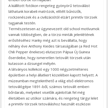
A kiállított fotókon rengeteg gyönyörű tetoválást
láthatunk korabeli matrózok, elítélt bűnözők,
rockzenészek és a civilizációtól elzárt primitív törzsek
tagjainak testén.
Természetesen az úgynevezett old school motívumok
vannak többségben, de a törzsi minták jelenlétének
erősítéséhez Hanky még azt is bevállalta, hogy
néhány éve Anthony Kiedes társaságában (a Red Hot
Chili Pepper énekese) elutazzon Pápua Új Guinea
őserdeibe, hogy ismeretlen tetovált törzsek után
kutasson a dzsungel mélyén.
A látványos kollekció egy 1000 négyzetméteres
épületben a helyi állatkert közelében kapott helyett. A
múzeumban megtekinthető a világ első elektromos
tetoválógépe 1891-ből, számos tetovált emberi
bőrdarab, melyeket viselőik ajánlottak fel még
életükben az utókor számára, és rengeteg tárgyi lelet
a primitív törzsek tetováláshoz használt eszközei