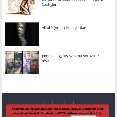
Castiglia
Alkotó (Artist) Matt Jordan
James – Egy kis szakma sorozat 3.
rész
Adatvédelmi tájékoztatónkban megtalálod, hogyan gondoskodunk
Impresszum
Adatvédelmi tájékoztató
Médiaajánlat
Előfizetés
adataid védelméről. Oldalainkon HTTP-sütiket használunk a jobb
Copyright © 2009-2026 Direx Média Kft. Minden jog