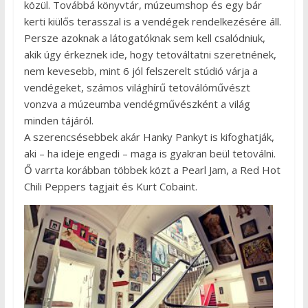
közül. Továbbá könyvtár, múzeumshop és egy bár
kerti kiülős terasszal is a vendégek rendelkezésére áll.
Persze azoknak a látogatóknak sem kell csalódniuk,
akik úgy érkeznek ide, hogy tetováltatni szeretnének,
nem kevesebb, mint 6 jól felszerelt stúdió várja a
vendégeket, számos világhírű tetoválóművészt
vonzva a múzeumba vendégművészként a világ
minden tájáról.
A szerencsésebbek akár Hanky Pankyt is kifoghatják,
aki – ha ideje engedi – maga is gyakran beül tetoválni.
Ő varrta korábban többek közt a Pearl Jam, a Red Hot
Chili Peppers tagjait és Kurt Cobaint.