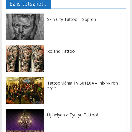
Ez is tetszhet…
Skin City Tattoo – Sopron
Roland Tattoo
TattooMánia TV S01E04 – Ink-N-Iron
2012
Új helyen a Tyutyu Tattoo!