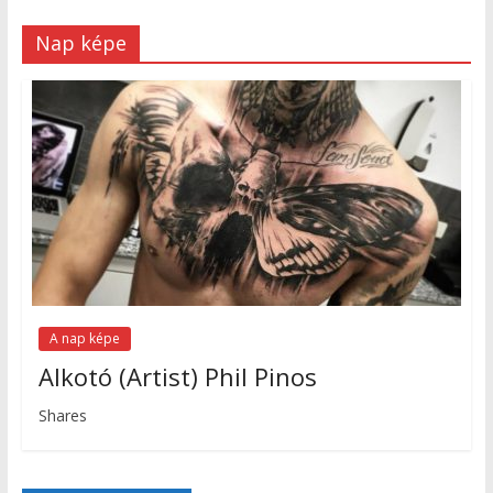
Nap képe
A nap képe
Alkotó (Artist) Phil Pinos
Shares