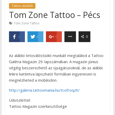
Tattoo stúdiók
Tom Zone Tattoo – Pécs
Tom Zone Tattoo
0
Az alábbi tetoválóstúdió munkáit megtalálod a Tattoo
Galéria Magazin 29. lapszámában. A magazin június
végéig beszerezhető az újságárusoknál, de az alábbi
linkre kattintva lapozható formában ingyenesen is
megnézheted a mobilodon.
http://galeria.tattoomania.hu/tcof/oqzh/
Üdvözlettel:
Tattoo Magazin szerkesztősége