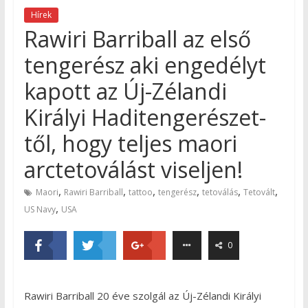
Hírek
Rawiri Barriball az első
tengerész aki engedélyt
kapott az Új-Zélandi
Királyi Haditengerészet-
től, hogy teljes maori
arctetoválást viseljen!
,
,
,
,
,
,
Maori
Rawiri Barriball
tattoo
tengerész
tetoválás
Tetovált
,
US Navy
USA
0
Rawiri Barriball 20 éve szolgál az Új-Zélandi Királyi