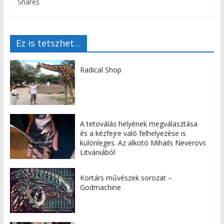
Shares
Ez is tetszhet…
Radical Shop
A tetoválás helyének megválasztása
és a kézfejre való felhelyezése is
különleges. Az alkotó Mihails Neverovs
Litvániából
Kortárs művészek sorozat –
Godmachine