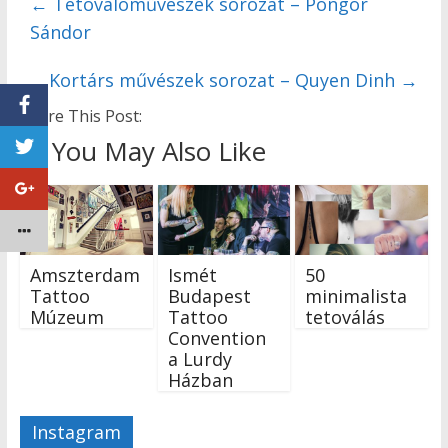
←
Tetoválóművészek sorozat – Pongor
Sándor
Kortárs művészek sorozat – Quyen Dinh
→
Share This Post:
You May Also Like
Amszterdam
Ismét
50
Tattoo
Budapest
minimalista
Múzeum
Tattoo
tetoválás
Convention
a Lurdy
Házban
Instagram