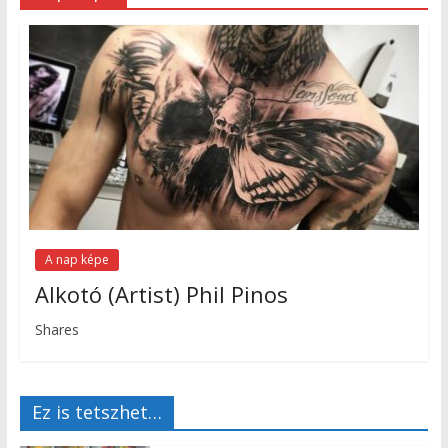
A nap képe
Alkotó (Artist) Phil Pinos
Shares
Ez is tetszhet…