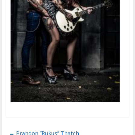
←
Brandon “Rukus” Thatch