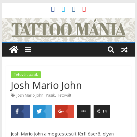
Tetovált pasik
Josh Mario John
,
,
Josh Mario John
Pasik
Tetovált
14
Josh Mario John a megtestesült férfi őserő, olyan