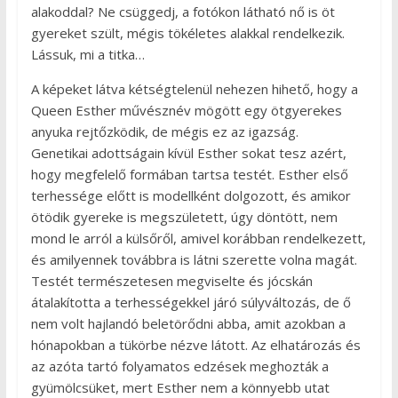
alakoddal? Ne csüggedj, a fotókon látható nő is öt
gyereket szült, mégis tökéletes alakkal rendelkezik.
Lássuk, mi a titka…
A képeket látva kétségtelenül nehezen hihető, hogy a
Queen Esther művésznév mögött egy ötgyerekes
anyuka rejtőzködik, de mégis ez az igazság.
Genetikai adottságain kívül Esther sokat tesz azért,
hogy megfelelő formában tartsa testét. Esther első
terhessége előtt is modellként dolgozott, és amikor
ötödik gyereke is megszületett, úgy döntött, nem
mond le arról a külsőről, amivel korábban rendelkezett,
és amilyennek továbbra is látni szerette volna magát.
Testét természetesen megviselte és jócskán
átalakította a terhességekkel járó súlyváltozás, de ő
nem volt hajlandó beletörődni abba, amit azokban a
hónapokban a tükörbe nézve látott. Az elhatározás és
az azóta tartó folyamatos edzések meghozták a
gyümölcsüket, mert Esther nem a könnyebb utat