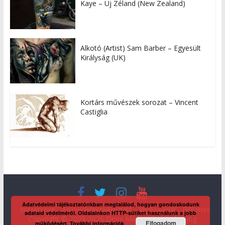
Kaye – Új Zéland (New Zealand)
Alkotó (Artist) Sam Barber – Egyesült
Királyság (UK)
Kortárs művészek sorozat – Vincent
Castiglia
Adatvédelmi tájékoztatónkban megtalálod, hogyan gondoskodunk
Impresszum
Adatvédelmi tájékoztató
Médiaajánlat
Előfizetés
adataid védelméről. Oldalainkon HTTP-sütiket használunk a jobb
Copyright © 2009-2026 Direx Média Kft. Minden jog
Elfogadom
működésért.
További információk