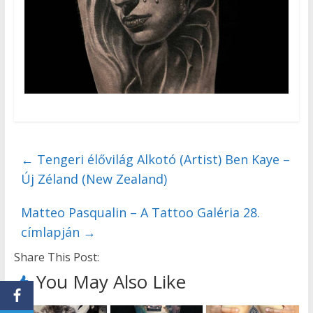
←
Tengeri élővilág Alkotó (Artist) Ben Kaye –
Új Zéland (New Zealand)
Matteo Pasqualin – A Tattoo Galéria 28.
címlapján
→
Share This Post:
You May Also Like