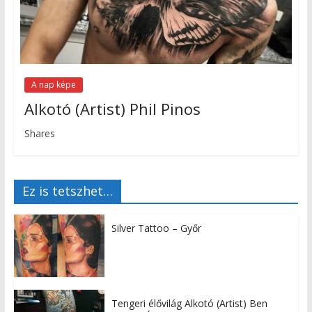
A nap képe
Alkotó (Artist) Phil Pinos
Shares
Ez is tetszhet…
Silver Tattoo – Győr
Tengeri élővilág Alkotó (Artist) Ben