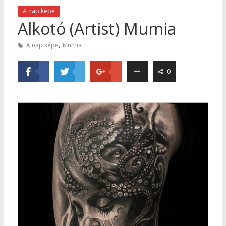
A nap képe
Alkotó (Artist) Mumia
,
A nap képe
Mumia
0