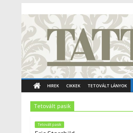
HIREK
CIKKEK
TETOVÁLT LÁNYOK
Tetovált pasik
Tetovált pasik