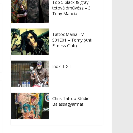
Top 5 black & gray
tetoválóművész – 3.
Tony Mancia
TattooMánia TV
S01E01 – Tomy (Anti
Fitness Club)
Inox-T.G.I.
Chris Tattoo Stúdió –
Balassagyarmat