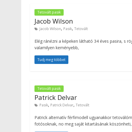
Tetovált pasik
Jacob Wilson
,
,
Jacob Wilson
Pasik
Tetovált
Elég ránézni a képeken látható 34 éves pasira, s rö
valamilyen keményebb,
Tudj meg többet
Tetovált pasik
Patrick Delvar
,
,
Pasik
Patrick Delvar
Tetovált
Patrick alternatív férfimodell ugyanakkor tetováló
fotósoknak, no meg saját kitartásának köszönheti,