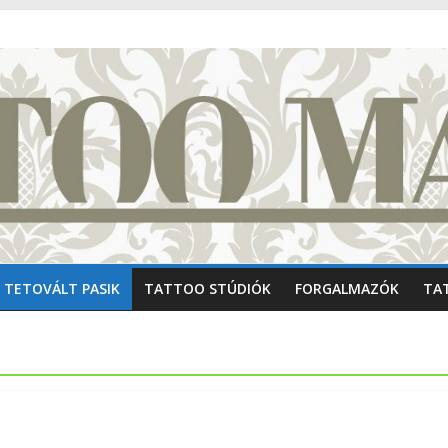
TETOVÁLT PASIK
TATTOO STÚDIÓK
FORGALMAZÓK
TA