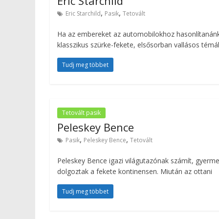
Eric Starchild
,
,
Eric Starchild
Pasik
Tetovált
Ha az embereket az automobilokhoz hasonlítanánk, 
klasszikus szürke-fekete, elsősorban vallásos témá
Tudj meg többet
Tetovált pasik
Peleskey Bence
,
,
Pasik
Peleskey Bence
Tetovált
Peleskey Bence igazi világutazónak számít, gyermek
dolgoztak a fekete kontinensen. Miután az ottani
Tudj meg többet