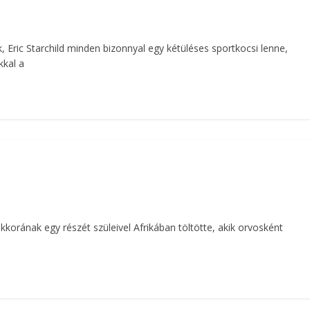
Eric Starchild minden bizonnyal egy kétüléses sportkocsi lenne,
kkal a
korának egy részét szüleivel Afrikában töltötte, akik orvosként