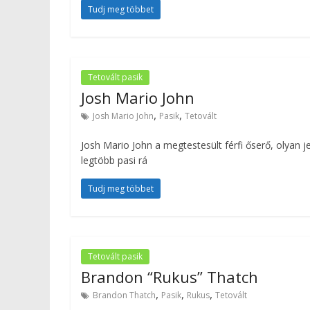
Tudj meg többet
Tetovált pasik
Josh Mario John
,
,
Josh Mario John
Pasik
Tetovált
Josh Mario John a megtestesült férfi őserő, olyan 
legtöbb pasi rá
Tudj meg többet
Tetovált pasik
Brandon “Rukus” Thatch
,
,
,
Brandon Thatch
Pasik
Rukus
Tetovált