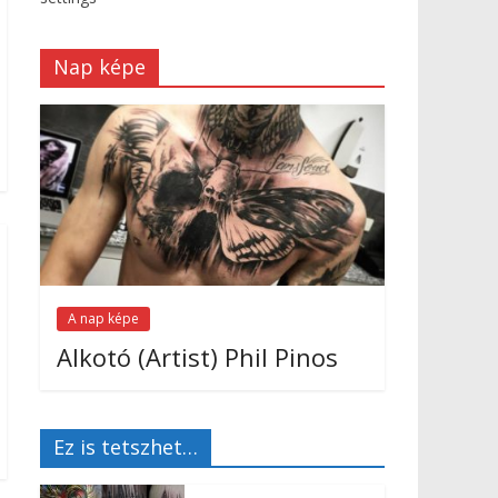
Nap képe
A nap képe
Alkotó (Artist) Phil Pinos
Ez is tetszhet…