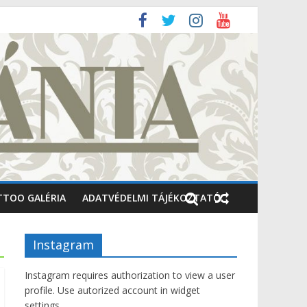
TTOO GALÉRIA
ADATVÉDELMI TÁJÉKOZTATÓ
Instagram
Instagram requires authorization to view a user
profile. Use autorized account in widget
settings