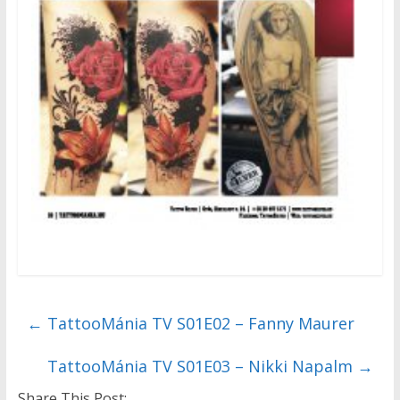
←
TattooMánia TV S01E02 – Fanny Maurer
TattooMánia TV S01E03 – Nikki Napalm
→
Share This Post: