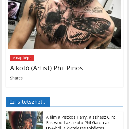
A nap képe
Alkotó (Artist) Phil Pinos
Shares
Ez is tetszhet…
A film a Piszkos Harry, a színész Clint
Eastwood az alkotó Phil Garcia az
USA-ból, a kivitelezés tökéletes…