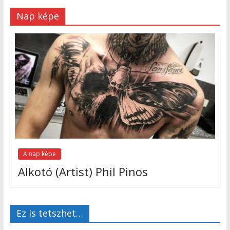
Nap képe
A nap képe
Alkotó (Artist) Phil Pinos
Ez is tetszhet…