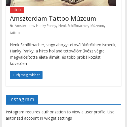
Hírek
Amszterdam Tattoo Múzeum
,
,
,
,
Amsterdam
Hanky Panky
Henk Schiffmacher
Múzeum
tattoo
Henk Schiffmacher, vagy ahogy tetoválókörökben ismerik,
Hanky Panky, a híres holland tetoválóművész végre
megvalósította élete álmát, és több próbálkozást
követően
Tudj meg többet
Instagram
Instagram requires authorization to view a user profile. Use
autorized account in widget settings