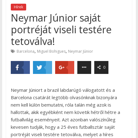
Hírek
Neymar Júnior saját
portréját viseli testére
tetoválva!
,
,
Barcelona
Miguel Bohigues
Neymar Júnior
0
Neymar Júniort a brazil labdarúgó válogatott és a
Barcelona csatárát legtöbb olvasónknak bizonyára
nem kell külön bemutatni, róla talán még azok is
hallottak, akik egyébként nem követik hétről hétre a
futballvilág eseményeit. Azt azonban valószínűleg
kevesen tudják, hogy a 25 éves futballsztár saját
portréját viseli testére tetoválva, melyet a híres