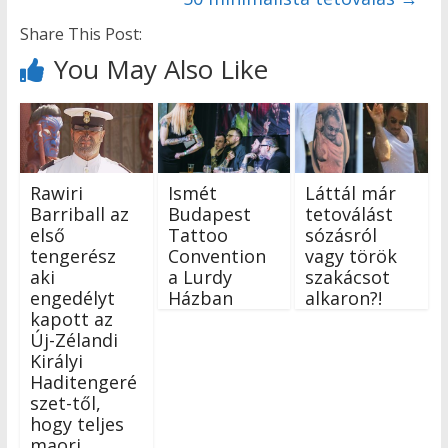
Share This Post:
You May Also Like
Rawiri
Ismét
Láttál már
Barriball az
Budapest
tetoválást
első
Tattoo
sózásról
tengerész
Convention
vagy török
aki
a Lurdy
szakácsot
engedélyt
Házban
alkaron?!
kapott az
Új-Zélandi
Királyi
Haditengeré
szet-től,
hogy teljes
maori