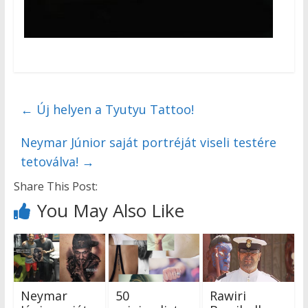
←
Új helyen a Tyutyu Tattoo!
Neymar Júnior saját portréját viseli testére
tetoválva!
→
Share This Post:
You May Also Like
Neymar
50
Rawiri