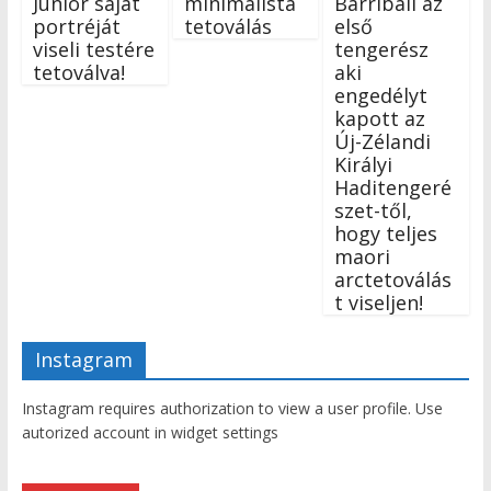
Júnior saját
minimalista
Barriball az
portréját
tetoválás
első
viseli testére
tengerész
tetoválva!
aki
engedélyt
kapott az
Új-Zélandi
Királyi
Haditengeré
szet-től,
hogy teljes
maori
arctetoválás
t viseljen!
Instagram
Instagram requires authorization to view a user profile. Use
autorized account in widget settings