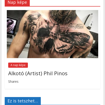
Nap képe
A nap képe
Alkotó (Artist) Phil Pinos
Shares
Ez is tetszhet…