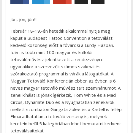
Jön, jön, jön!!!
Február 18-19.-én hetedik alkalommal nyitja meg
kapuit a Budapest Tattoo Convention a tetoválást
kedvelő közönség előtt a fővárosi a Lurdy Házban.
Idén is több mint 100 magyar és külföldi
tetoválóművész jelentkezett a rendezvényre
ugyanakkor a szervezők számos szakmai és
szórakoztató programmal is várák a látogatókat. A
Magyar Tetováló Konferencián ebben az évben is 6
neves magyar tetováló művész tart szemináriumot. A
zenei kínálat is jónak ígérkezik, Tom White és a Mad
Circus, Dynamite Duo és a Nyughatatlan zenekarok
mellett szombaton Gangxta Zolee és a Kartell is fellép.
Elmaradhatatlan a tetováló verseny is, melynek
keretein belül 5 kategóriában lehet bemutatni kedvenc
tetoválásaitokat.