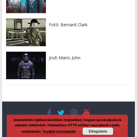
Fotó: Bernard Clark
Josh Mario John
Adatvédelmi tájékoztatónkban megtalálod, hogyan gondoskodunk
Impresszum
Adatvédelmi tájékoztató
Médiaajánlat
Előfizetés
adataid védelméről. Oldalainkon HTTP-sütiket használunk a jobb
Copyright © 2009-2026 Direx Média Kft. Minden jog
Elfogadom
működésért.
További információk
fenntartva.