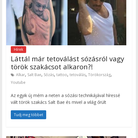
Hírek
Láttál már tetoválást sózásról vagy
török szakácsot alkaron?!
,
,
,
,
,
,
Alkar
Salt Bae
Sózás
tattoo
tetoválás
Törökország
Youtube
Az egyik új mém a neten a sózási technikájával híressé
vált török szakács Salt Bae és mivel a világ őrült
Tudj meg többet