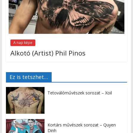
A nap képe
Alkotó (Artist) Phil Pinos
Ez is tetszhet…
Tetoválóművészek sorozat – Xoil
Kortárs művészek sorozat – Quyen
Dinh