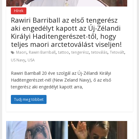
Hírek
Rawiri Barriball az első tengerész
aki engedélyt kapott az Új-Zélandi
Királyi Haditengerészet-től, hogy
teljes maori arctetoválást viseljen!
,
,
,
,
,
,
Maori
Rawiri Barriball
tattoo
tengerész
tetoválás
Tetovált
,
US Navy
USA
Rawiri Barriball 20 éve szolgál az Új-Zélandi Királyi
Haditengerészet-nél (New Zeland Navy), ő az első
tengerész aki engedélyt kapott arra,
Tudj meg többet