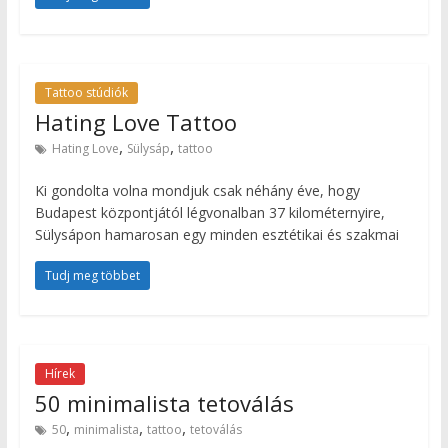
Tattoo stúdiók
Hating Love Tattoo
,
,
Hating Love
Sülysáp
tattoo
Ki gondolta volna mondjuk csak néhány éve, hogy
Budapest központjától légvonalban 37 kilométernyire,
Sülysápon hamarosan egy minden esztétikai és szakmai
Tudj meg többet
Hírek
50 minimalista tetoválás
,
,
,
50
minimalista
tattoo
tetoválás