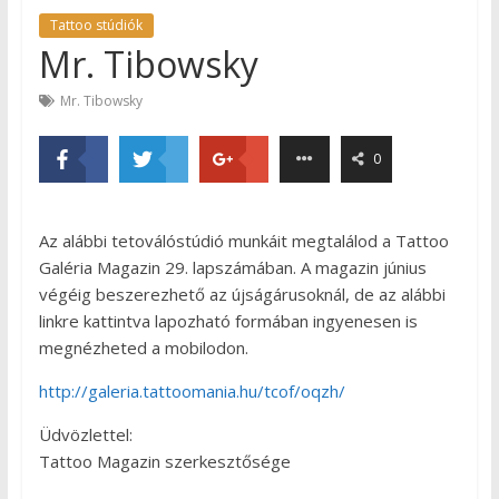
Tattoo stúdiók
Mr. Tibowsky
Mr. Tibowsky
0
Az alábbi tetoválóstúdió munkáit megtalálod a Tattoo
Galéria Magazin 29. lapszámában. A magazin június
végéig beszerezhető az újságárusoknál, de az alábbi
linkre kattintva lapozható formában ingyenesen is
megnézheted a mobilodon.
http://galeria.tattoomania.hu/tcof/oqzh/
Üdvözlettel:
Tattoo Magazin szerkesztősége