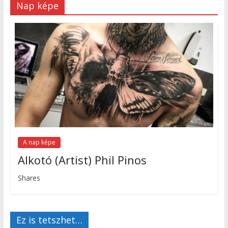
Nap képe
A nap képe
Alkotó (Artist) Phil Pinos
Shares
Ez is tetszhet…