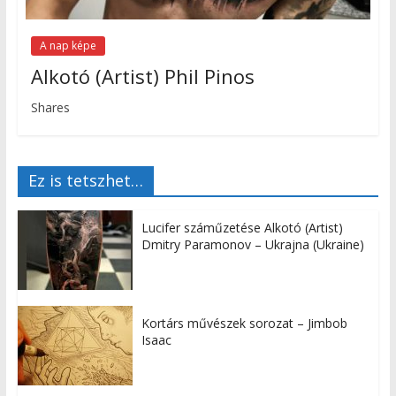
A nap képe
Alkotó (Artist) Phil Pinos
Shares
Ez is tetszhet…
Lucifer száműzetése Alkotó (Artist)
Dmitry Paramonov – Ukrajna (Ukraine)
Kortárs művészek sorozat – Jimbob
Isaac