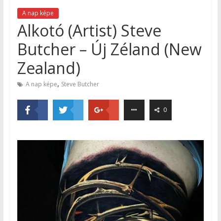
A nap képe
Alkotó (Artist) Steve
Butcher – Új Zéland (New
Zealand)
,
A nap képe
Steve Butcher
0