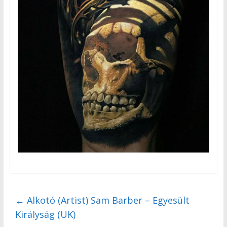
←
Alkotó (Artist) Sam Barber – Egyesült
Királyság (UK)