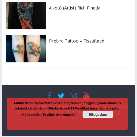
Alkotó (Artist) Rich Pineda
Firebird Tattoo – Tiszafüred
Adatvédelmi tájékoztatónkban megtalálod, hogyan gondoskodunk
Impresszum
Adatvédelmi tájékoztató
Médiaajánlat
Előfizetés
adataid védelméről. Oldalainkon HTTP-sütiket használunk a jobb
Copyright © 2009-2026 Direx Média Kft. Minden jog
Elfogadom
működésért.
További információk
fenntartva.