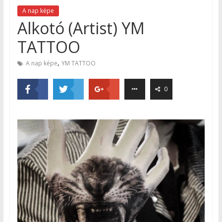
A nap képe
Alkotó (Artist) YM
TATTOO
,
A nap képe
YM TATTOO
0