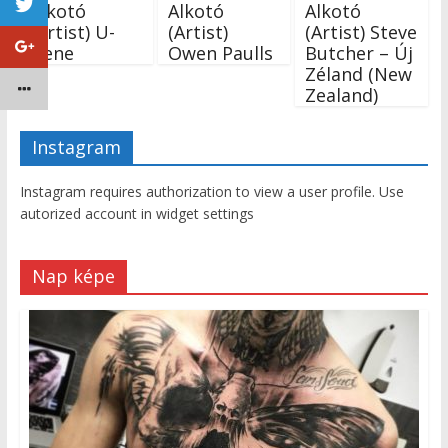
Alkotó
Alkotó
Alkotó
(Artist) U-
(Artist)
(Artist) Steve
Gene
Owen Paulls
Butcher – Új
Zéland (New
Zealand)
Instagram
Instagram requires authorization to view a user profile. Use
autorized account in widget settings
Nap képe