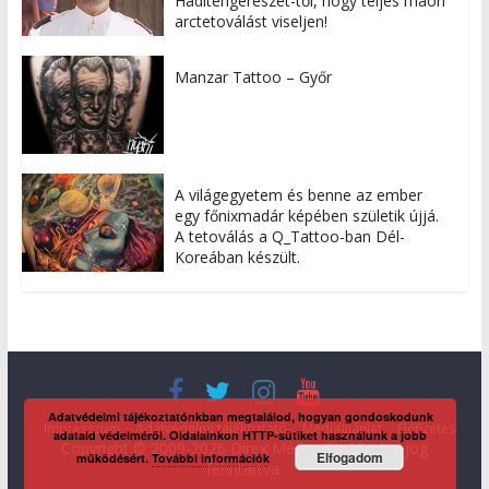
Haditengerészet-től, hogy teljes maori
arctetoválást viseljen!
Manzar Tattoo – Győr
A világegyetem és benne az ember
egy főnixmadár képében születik újjá.
A tetoválás a Q_Tattoo-ban Dél-
Koreában készült.
Adatvédelmi tájékoztatónkban megtalálod, hogyan gondoskodunk
Impresszum
Adatvédelmi tájékoztató
Médiaajánlat
Előfizetés
adataid védelméről. Oldalainkon HTTP-sütiket használunk a jobb
Copyright © 2009-2026 Direx Média Kft. Minden jog
Elfogadom
működésért.
További információk
fenntartva.