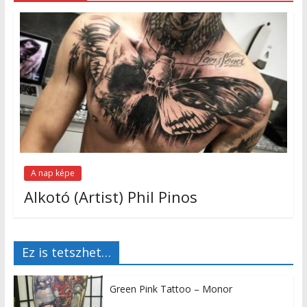
A nap képe
Alkotó (Artist) Phil Pinos
Ez is tetszhet…
Green Pink Tattoo – Monor