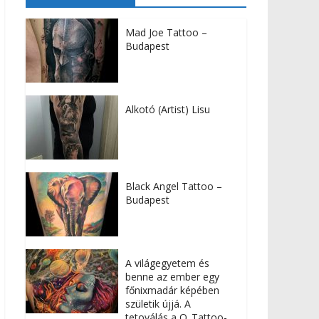
Mad Joe Tattoo –
Budapest
Alkotó (Artist) Lisu
Black Angel Tattoo –
Budapest
A világegyetem és
benne az ember egy
főnixmadár képében
születik újjá. A
tetoválás a Q_Tattoo-