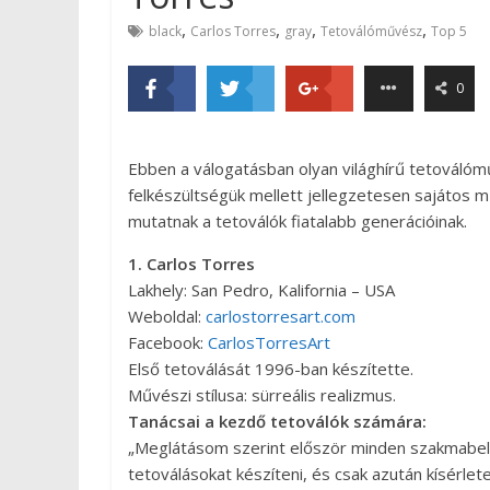
,
,
,
,
black
Carlos Torres
gray
Tetoválóművész
Top 5
0
Ebben a válogatásban olyan világhírű tetoválómű
felkészültségük mellett jellegzetesen sajátos mű
mutatnak a tetoválók fiatalabb generációinak.
1. Carlos Torres
Lakhely: San Pedro, Kalifornia – USA
Weboldal:
carlostorresart.com
Facebook:
CarlosTorresArt
Első tetoválását 1996-ban készítette.
Művészi stílusa: sürreális realizmus.
Tanácsai a kezdő tetoválók számára:
„Meglátásom szerint először minden szakmabeli
tetoválásokat készíteni, és csak azután kísérlet