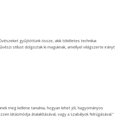
vészeket gyűjtöttünk össze, akik tökéletes technikai
vészi stílust dolgoztak ki maguknak, amellyel világszerte irányt
nek meg kellene tanulnia, hogyan lehet jól, hagyományos
ezzen látásmódja átalakításával, vagy a szabályok felrúgásával.”