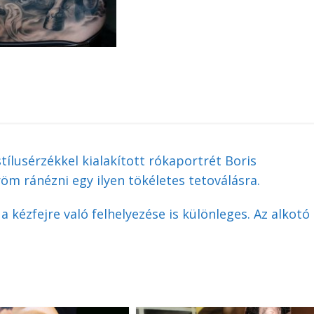
tílusérzékkel kialakított rókaportrét Boris
röm ránézni egy ilyen tökéletes tetoválásra.
 kézfejre való felhelyezése is különleges. Az alkotó