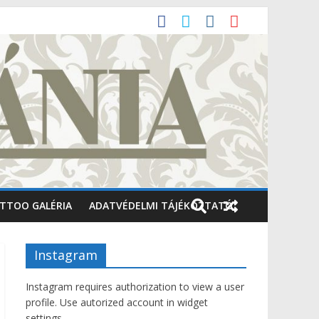
TTOO GALÉRIA
ADATVÉDELMI TÁJÉKOZTATÓ
Instagram
Instagram requires authorization to view a user
profile. Use autorized account in widget
settings