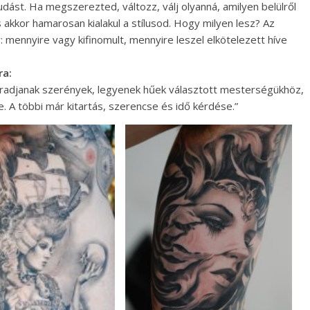
ást. Ha megszerezted, változz, válj olyanná, amilyen belülről
s akkor hamarosan kialakul a stílusod. Hogy milyen lesz? Az
 mennyire vagy kifinomult, mennyire leszel elkötelezett híve
ra:
radjanak szerények, legyenek hűek választott mesterségükhöz,
 A többi már kitartás, szerencse és idő kérdése.”