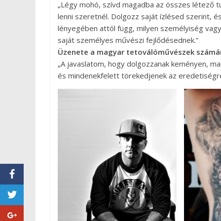
„Légy mohó, szívd magadba az összes létező tud
lenni szeretnél. Dolgozz saját ízlésed szerint, é
lényegében attól függ, milyen személyiség vagy:
saját személyes művészi fejlődésednek.”
Üzenete a magyar tetoválóművészek számá
„A javaslatom, hogy dolgozzanak keményen, ma
és mindenekfelett törekedjenek az eredetiségre.