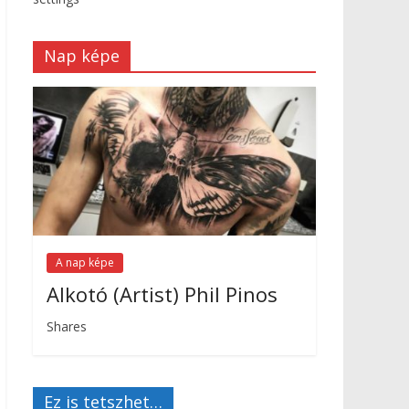
Nap képe
A nap képe
Alkotó (Artist) Phil Pinos
Shares
Ez is tetszhet…