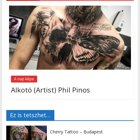
A nap képe
Alkotó (Artist) Phil Pinos
Ez is tetszhet…
Cherry Tattoo – Budapest