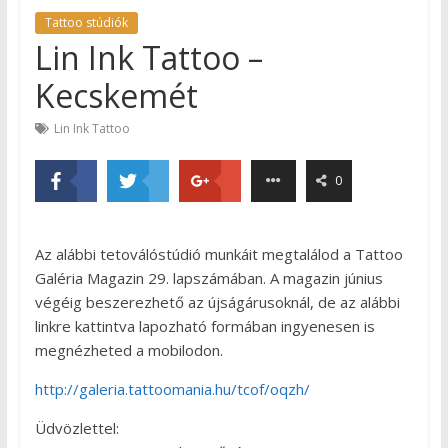
Tattoo stúdiók
Lin Ink Tattoo –
Kecskemét
Lin Ink Tattoo
0
Az alábbi tetoválóstúdió munkáit megtalálod a Tattoo
Galéria Magazin 29. lapszámában. A magazin június
végéig beszerezhető az újságárusoknál, de az alábbi
linkre kattintva lapozható formában ingyenesen is
megnézheted a mobilodon.
http://galeria.tattoomania.hu/tcof/oqzh/
Üdvözlettel: