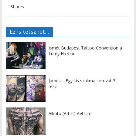
Shares
Ez is tetszhet…
Ismét Budapest Tattoo Convention a
Lurdy Házban
James – Egy kis szakma sorozat 3.
rész
Alkotó (Artist) Ael Lim