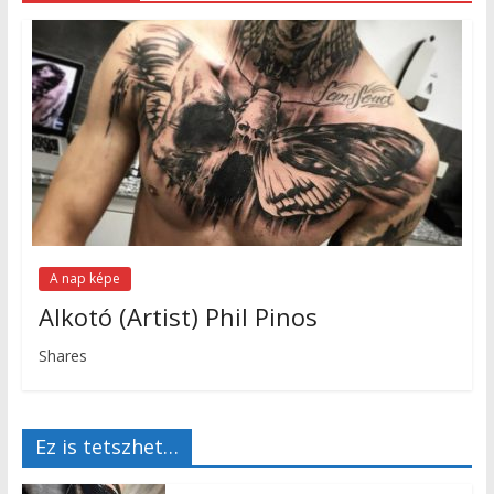
A nap képe
Alkotó (Artist) Phil Pinos
Shares
Ez is tetszhet…