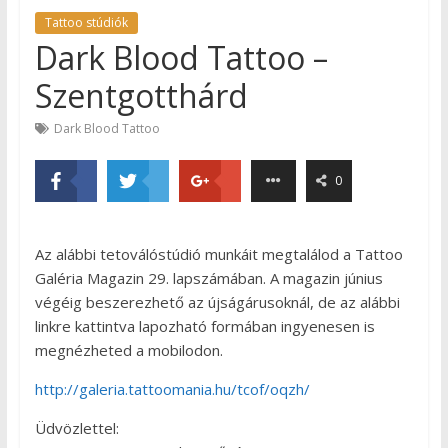
Tattoo stúdiók
Dark Blood Tattoo –
Szentgotthárd
Dark Blood Tattoo
0
Az alábbi tetoválóstúdió munkáit megtalálod a Tattoo
Galéria Magazin 29. lapszámában. A magazin június
végéig beszerezhető az újságárusoknál, de az alábbi
linkre kattintva lapozható formában ingyenesen is
megnézheted a mobilodon.
http://galeria.tattoomania.hu/tcof/oqzh/
Üdvözlettel: