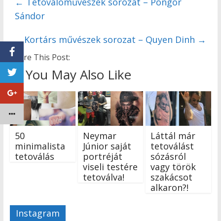
←
Tetoválóművészek sorozat – Pongor
Sándor
Kortárs művészek sorozat – Quyen Dinh
→
Share This Post:
You May Also Like
50
Neymar
Láttál már
minimalista
Júnior saját
tetoválást
tetoválás
portréját
sózásról
viseli testére
vagy török
tetoválva!
szakácsot
alkaron?!
Instagram