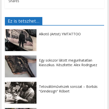
Shares
Ez is tetszhet…
Alkotó (Artist) YMTATTOO
Egy sokszor látott megunhatatlan
klasszikus. Készítette: Alex Rodriguez
Tetoválóművészek sorozat – Borbás
“Grindesign” Róbert