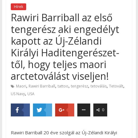
Hírek
Rawiri Barriball az első
tengerész aki engedélyt
kapott az Új-Zélandi
Királyi Haditengerészet-
től, hogy teljes maori
arctetoválást viseljen!
,
,
,
,
,
,
Maori
Rawiri Barriball
tattoo
tengerész
tetoválás
Tetovált
,
US Navy
USA
0
Rawiri Barriball 20 éve szolgál az Új-Zélandi Királyi