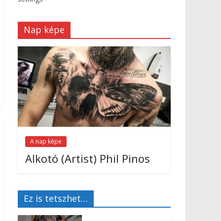
Nap képe
A nap képe
Alkotó (Artist) Phil Pinos
Ez is tetszhet…