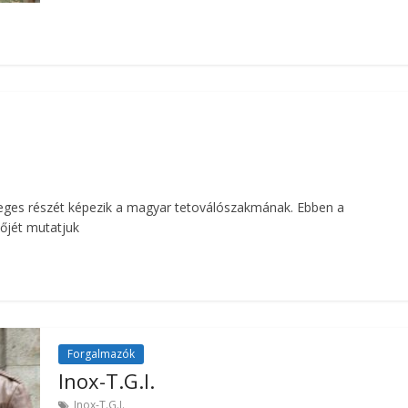
leges részét képezik a magyar tetoválószakmának. Ebben a
őjét mutatjuk
Forgalmazók
Inox-T.G.I.
Inox-T.G.I.