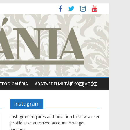
TTOO GALÉRIA
ADATVÉDELMI TÁJÉKOZTATÓ
Instagram
Instagram requires authorization to view a user
profile. Use autorized account in widget
settings