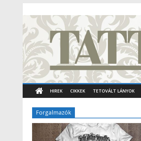
HIREK
CIKKEK
TETOVÁLT LÁNYOK
Forgalmazók