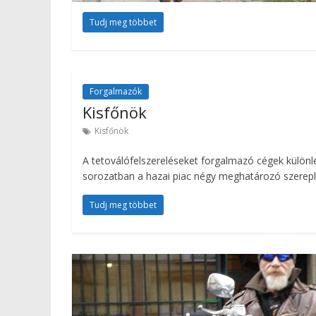
Tudj meg többet
Forgalmazók
Kisfőnök
Kisfőnök
A tetoválófelszereléseket forgalmazó cégek külön
sorozatban a hazai piac négy meghatározó szerepl
Tudj meg többet