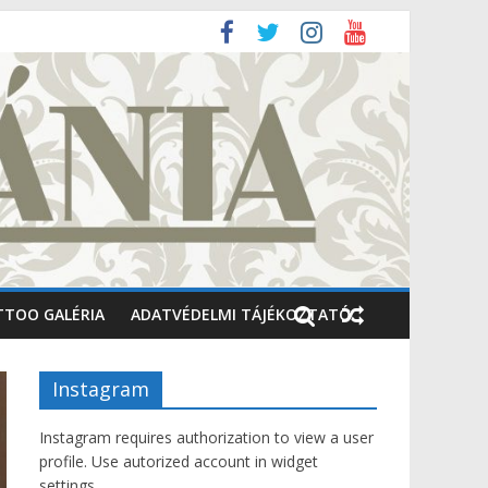
TTOO GALÉRIA
ADATVÉDELMI TÁJÉKOZTATÓ
Instagram
Instagram requires authorization to view a user
profile. Use autorized account in widget
settings