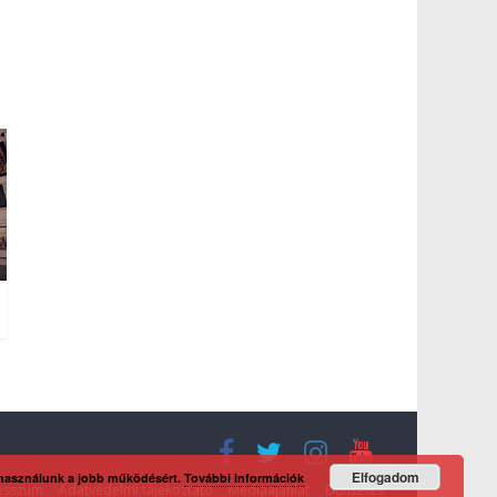
Elfogadom
 használunk a jobb működésért.
További információk
esszum
Adatvédelmi tájékoztató
Médiaajánlat
Előfizetés