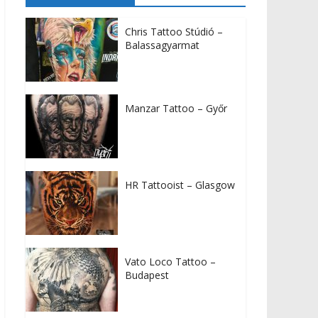
Chris Tattoo Stúdió –
Balassagyarmat
Manzar Tattoo – Győr
HR Tattooist – Glasgow
Vato Loco Tattoo –
Budapest