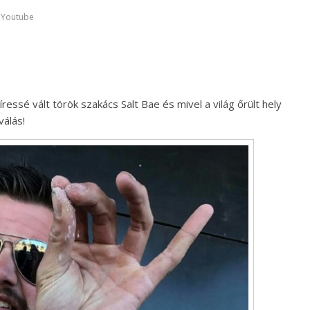
,
Youtube
ressé vált török szakács Salt Bae és mivel a világ őrült hely
válás!