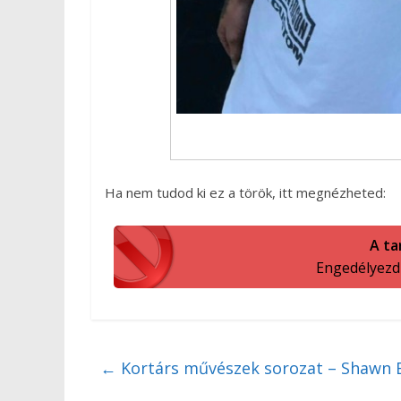
Ha nem tudod ki ez a török, itt megnézheted:
A ta
Engedélyezd a
←
Kortárs művészek sorozat – Shawn 