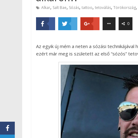
,
,
,
,
,
Alkar
Salt Bae
Sózás
tattoo
tetoválás
Törökország
0
Az egyik új mém a neten a sózási technikájával hí
ezért már meg is született az első “sózós” teto