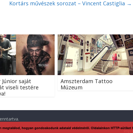
Kortárs művészek sorozat – Vincent Castiglia
→
Júnior saját
Amszterdam Tattoo
t viseli testére
Múzeum
va!
enntartva.
n megtalálod, hogyan gondoskodunk adataid védelméről. Oldalainkon HTTP-sütiket
Impr