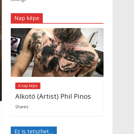
Nap képe
A nap képe
Alkotó (Artist) Phil Pinos
Shares
Ez is tetszhet…