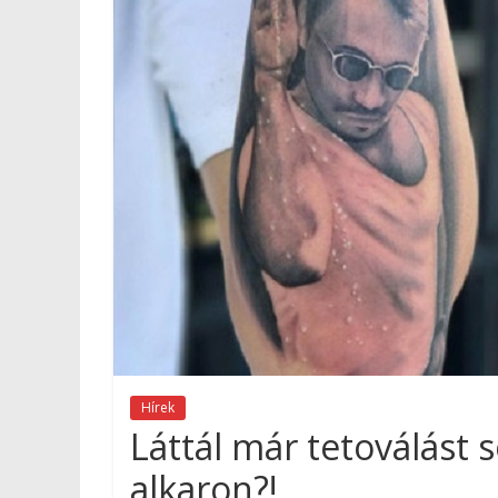
Hírek
Láttál már tetoválást 
alkaron?!