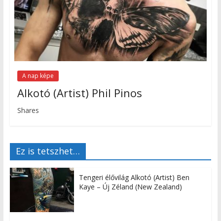
A nap képe
Alkotó (Artist) Phil Pinos
Shares
Ez is tetszhet…
Tengeri élővilág Alkotó (Artist) Ben
Kaye – Új Zéland (New Zealand)