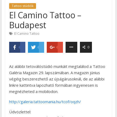
Tattoo stúdiók
El Camino Tattoo –
Budapest
El Camino Tattoo
0
Az alábbi tetoválóstúdió munkáit megtalálod a Tattoo
Galéria Magazin 29. lapszámában. A magazin június
végéig beszerezhető az újságárusoknál, de az alábbi
linkre kattintva lapozható formában ingyenesen is
megnézheted a mobilodon.
http://galeria.tattoomania.hu/tcof/oqzh/
Üdvözlettel: