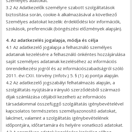
személyes adatokat.
3.2 Az Adatkezelők személyre szabott szolgáltatások
biztosítása során, cookie-k alkalmazásával a következő
Személyes adatokat kezelik: érdeklődési kör információk,
szokások, preferenciák (böngészési előzmények alapján).
4. Az adatkezelés jogalapja, módja és célja
4.1 Az adatkezelő jogalapja a felhasználó személyes
adatainak kezelésére a felhasználó önkéntes hozzájárulása
saját személyes adatainak kezeléséhez az információs
önrendelkezési jogról és az információszabadságról szóló
2011. évi CXII. törvény (Infotv.) 5. § (1) a) pontja alapján.
4.2 Az adatkezelő jogszabályi felhatalmazás alapján, a
szolgáltatás nyújtására irányuló szerződésből származó
díjak számlázása céljából kezelheti az információs
társadalommal összefüggő szolgáltatás igénybevételével
kapcsolatos természetes személyazonosító adatokat,
lakcímet, valamint a szolgáltatás igénybevételének
időpontjára, időtartamára és helyére vonatkozó adatokat.
4.3 A személyes adatok kezelésére kizárólag célhoz