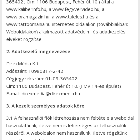
365402 ; Cím: 1106 Budapest, Fehér út 10.) által a
www.kaliberinfo.hu, a www.fegyvervideo.hu, a
www.oramagazin.hu, a www.tuleles.hu és a
www.tattoomania.hu internetes oldalakon (továbbiakban:
Weboldalakon) alkalmazott adatvédelmi és adatkezelési
elveket rögzítse.
2. Adatkezelő megnevezése
DirexMédia Kft.
Adószám: 10980817-2-42
Cégjegyzékszám: 01-09-365402
Cím: 1106 Budapest, Fehér út 10. (FMV 14-es épület)
E-mail: direxmedia@direxmedia.hu
3. A kezelt személyes adatok köre:
3.1 A felhasználói fiók létrehozása nem feltétele a weboldal
használatának, illetve nem is lehetséges az felhasználók
részéről. A weboldalon nem használunk, illetve rögzítünk