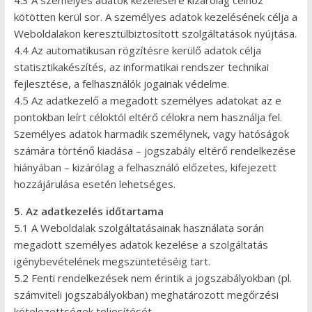
kötötten kerül sor. A személyes adatok kezelésének célja a
Weboldalakon keresztülbiztosított szolgáltatások nyújtása.
4.4 Az automatikusan rögzítésre kerülő adatok célja
statisztikakészítés, az informatikai rendszer technikai
fejlesztése, a felhasználók jogainak védelme.
4.5 Az adatkezelő a megadott személyes adatokat az e
pontokban leírt céloktól eltérő célokra nem használja fel.
Személyes adatok harmadik személynek, vagy hatóságok
számára történő kiadása – jogszabály eltérő rendelkezése
hiányában – kizárólag a felhasználó előzetes, kifejezett
hozzájárulása esetén lehetséges.
5. Az adatkezelés időtartama
5.1 A Weboldalak szolgáltatásainak használata során
megadott személyes adatok kezelése a szolgáltatás
igénybevételének megszüntetéséig tart.
5.2 Fenti rendelkezések nem érintik a jogszabályokban (pl.
számviteli jogszabályokban) meghatározott megőrzési
kötelezettségek teljesítését.