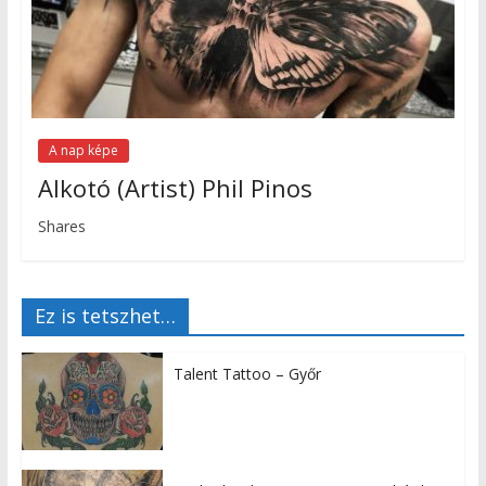
A nap képe
Alkotó (Artist) Phil Pinos
Shares
Ez is tetszhet…
Talent Tattoo – Győr