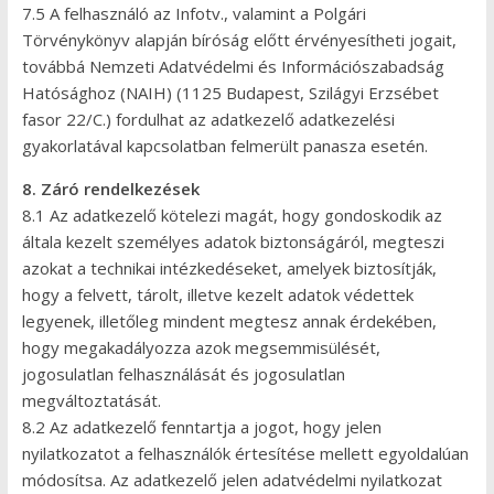
7.5 A felhasználó az Infotv., valamint a Polgári
Törvénykönyv alapján bíróság előtt érvényesítheti jogait,
továbbá Nemzeti Adatvédelmi és Információszabadság
Hatósághoz (NAIH) (1125 Budapest, Szilágyi Erzsébet
fasor 22/C.) fordulhat az adatkezelő adatkezelési
gyakorlatával kapcsolatban felmerült panasza esetén.
8. Záró rendelkezések
8.1 Az adatkezelő kötelezi magát, hogy gondoskodik az
általa kezelt személyes adatok biztonságáról, megteszi
azokat a technikai intézkedéseket, amelyek biztosítják,
hogy a felvett, tárolt, illetve kezelt adatok védettek
legyenek, illetőleg mindent megtesz annak érdekében,
hogy megakadályozza azok megsemmisülését,
jogosulatlan felhasználását és jogosulatlan
megváltoztatását.
8.2 Az adatkezelő fenntartja a jogot, hogy jelen
nyilatkozatot a felhasználók értesítése mellett egyoldalúan
módosítsa. Az adatkezelő jelen adatvédelmi nyilatkozat