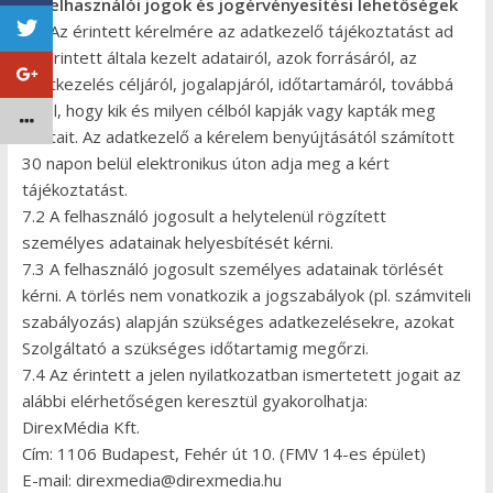
7. Felhasználói jogok és jogérvényesítési lehetőségek
7.1 Az érintett kérelmére az adatkezelő tájékoztatást ad
az érintett általa kezelt adatairól, azok forrásáról, az
adatkezelés céljáról, jogalapjáról, időtartamáról, továbbá
arról, hogy kik és milyen célból kapják vagy kapták meg
adatait. Az adatkezelő a kérelem benyújtásától számított
30 napon belül elektronikus úton adja meg a kért
tájékoztatást.
7.2 A felhasználó jogosult a helytelenül rögzített
személyes adatainak helyesbítését kérni.
7.3 A felhasználó jogosult személyes adatainak törlését
kérni. A törlés nem vonatkozik a jogszabályok (pl. számviteli
szabályozás) alapján szükséges adatkezelésekre, azokat
Szolgáltató a szükséges időtartamig megőrzi.
7.4 Az érintett a jelen nyilatkozatban ismertetett jogait az
alábbi elérhetőségen keresztül gyakorolhatja:
DirexMédia Kft.
Cím: 1106 Budapest, Fehér út 10. (FMV 14-es épület)
E-mail: direxmedia@direxmedia.hu