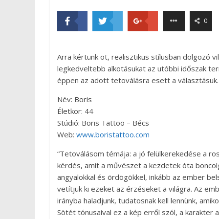
0
Arra kértünk öt, realisztikus stílusban dolgozó 
legkedveltebb alkotásukat az utóbbi időszak te
éppen az adott tetoválásra esett a választásuk.
Név: Boris
Életkor: 44
Stúdió: Boris Tattoo – Bécs
Web:
www.boristattoo.com
“Tetoválásom témája: a jó felülkerekedése a ro
kérdés, amit a művészet a kezdetek óta boncolg
angyalokkal és ördögökkel, inkább az ember bels
vetítjük ki ezeket az érzéseket a világra. Az em
irányba haladjunk, tudatosnak kell lennünk, amik
Sötét tónusaival ez a kép erről szól, a karakter 