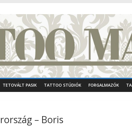
TETOVÁLT PASIK
TATTOO STÚDIÓK
FORGALMAZÓK
TA
rország – Boris