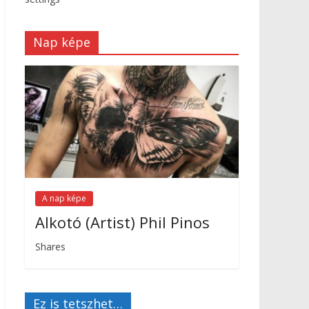
Nap képe
A nap képe
Alkotó (Artist) Phil Pinos
Shares
Ez is tetszhet…