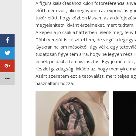
A figura kialakításához külön fotóreferencia-a
előtt, nem volt, aki megnyomja az exponálás go
tükör előtt, hogy közben lássam az arckifejezé
megjelenítetni kívánt érzelmeket, mert tudtam,
A képen a jó csak a háttérben jelenik meg, fény 
Több verziót is készítettem, de végül a legegy
Gyakran hallom másoktól, úgy vélik, egy tetoválá
tudatosan figyeltem arra, hogy ne legyen rész-
ennél, például a témaválasztás. Egy jó mű előt
részletgazdagság, inkább az, hogy mennyire mark
Azért szeretem ezt a tetoválást, mert teljes 
használtam hozzá.”