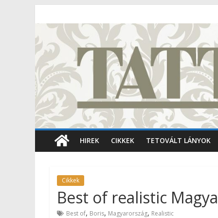
HIREK
CIKKEK
TETOVÁLT LÁNYOK
Cikkek
Best of realistic Magya
,
,
,
Best of
Boris
Magyarország
Realistic