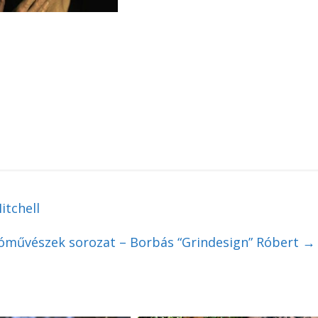
tchell
óművészek sorozat – Borbás “Grindesign” Róbert
→