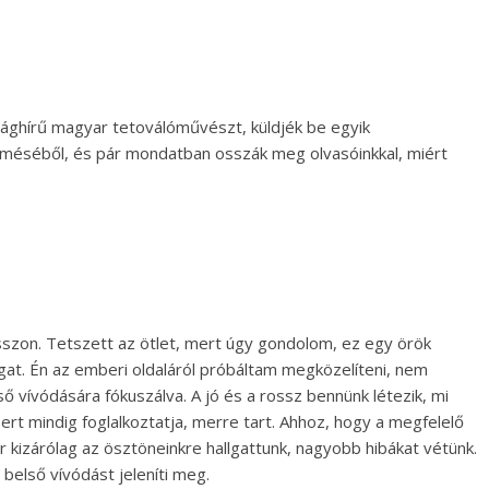
világhírű magyar tetoválóművészt, küldjék be egyik
rméséből, és pár mondatban osszák meg olvasóinkkal, miért
sszon. Tetszett az ötlet, mert úgy gondolom, ez egy örök
at. Én az emberi oldaláról próbáltam megközelíteni, nem
ő vívódására fókuszálva. A jó és a rossz bennünk létezik, mi
bert mindig foglalkoztatja, merre tart. Ahhoz, hogy a megfelelő
or kizárólag az ösztöneinkre hallgattunk, nagyobb hibákat vétünk.
a belső vívódást jeleníti meg.