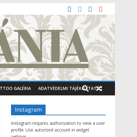
TTOO GALÉRIA
ADATVÉDELMI TÁJÉKOZTATÓ
Instagram
Instagram requires authorization to view a user
profile. Use autorized account in widget
settings