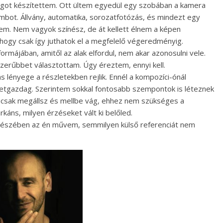
nyagot készítettem. Ott ültem egyedül egy szobában a kamera
mbot. Állvány, automatika, sorozatfotózás, és mindezt egy
sem. Nem vagyok színész, de át kellett élnem a képen
 hogy csak így juthatok el a megfelelő végeredményig.
formájában, amitől az alak elfordul, nem akar azonosulni vele.
szerűbbet választottam. Úgy éreztem, ennyi kell.
s lényege a részletekben rejlik. Ennél a kompozíci-ónál
letgazdag. Szerintem sokkal fontosabb szempontok is léteznek
t, csak megállsz és mellbe vág, ehhez nem szükséges a
áns, milyen érzéseket vált ki belőled.
egészében az én művem, semmilyen külső referenciát nem