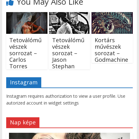
You May Also Like
Tetoválómű
Tetoválómű
Kortárs
vészek
vészek
művészek
sorrozat –
sorozat –
sorozat –
Carlos
Jason
Godmachine
Torres
Stephan
Instagram
Instagram requires authorization to view a user profile. Use
autorized account in widget settings
Nap képe