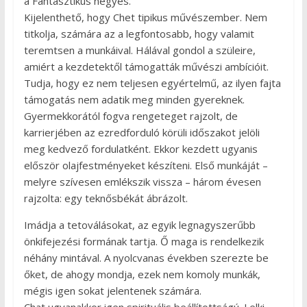
a Fantasztikus négyes.
Kijelenthető, hogy Chet tipikus művészember. Nem
titkolja, számára az a legfontosabb, hogy valamit
teremtsen a munkáival. Hálával gondol a szüleire,
amiért a kezdetektől támogatták művészi ambícióit.
Tudja, hogy ez nem teljesen egyértelmű, az ilyen fajta
támogatás nem adatik meg minden gyereknek.
Gyermekkorától fogva rengeteget rajzolt, de
karrierjében az ezredforduló körüli időszakot jelöli
meg kedvező fordulatként. Ekkor kezdett ugyanis
először olajfestményeket készíteni. Első munkáját –
melyre szívesen emlékszik vissza – három évesen
rajzolta: egy teknősbékát ábrázolt.
Imádja a tetoválásokat, az egyik legnagyszerűbb
önkifejezési formának tartja. Ő maga is rendelkezik
néhány mintával. A nyolcvanas években szerezte be
őket, de ahogy mondja, ezek nem komoly munkák,
mégis igen sokat jelentenek számára.
Chat ugyanakkor igen spirituális beállítottságú. Lelki