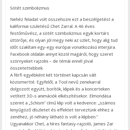
Sötét szimbolizmus
Nehéz feladat volt összehozni ezt a beszélgetést a
kaliforniai születésű Chet Zarral. A 46 éves
festőművész, a sötét szimbolizmus egyik kortárs
úttörője, és olyan jól megy neki az üzlet, hogy alig tud
időt szakítani egy-egy európai vonatkozású interjúra.
Facebook oldalán annyit közöl magáról, hogy szeret
szörnyeket rajzolni – de témái ennél jóval
összetettebbek.
A férfi egyébként két történet kapcsán vált
közismertté. Egyfelől, a Tool nevű zenekarral
dolgozott együtt, borítók, klipek és a koncerteken
vetített 3D-s animációk elkészítésekor. Elmondása
szerint a „Schism” című klip volt a kedvence: „számos
lenyűgöző díszletet és effektet terveztünk ehhez a
zenéhez, jó néhány látható is volt a klipben.”
Ugyanakkor Chet, a híres fantasy-rajzoló, James Zar