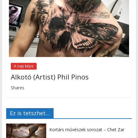
A nap képe
Alkotó (Artist) Phil Pinos
Shares
Ez is tetszhet…
Kortárs művészek sorozat – Chet Zar