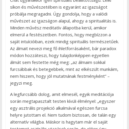
síkon és művészetében is egyaránt az igazságot
próbálja megragadni. Úgy gondolja, hogy a valódi
művészet az igazságon alapul, ahogy a spiritualitás is.
Minden művész meditatív állapotba kerül, amikor
elmerül a festészetben. Fontos, hogy megbízzon a
saját intuícióiban, ezek mindig spirituális természetűek.
Az álmait nevezi meg fő ihletforrásaként, bár paradox
módon hozzáteszi, hogy tulajdonképpen egyetlen
álmát sem festette még meg: „az álmaim sokkal
furcsábbak és betegebbek, mint az elkészült munkáim,
nem hiszem, hogy jól mutatnának festményként” –
jegyzi meg.
A legfurcsább dolog, amit elmesél, egyik meditációja
során megtapasztalt testen kívüli élményel: „egyszer
egy asztrális projekció alkalmával egészen furcsa
helyre jutottam el. Nem tudom biztosan, de talán egy
alternatív világba. Máskor is hagytam már el saját
testemet asztrális utazások során, de ekkor úgy