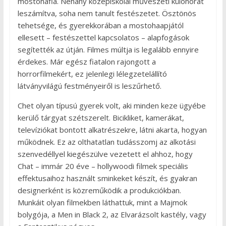
mostohafia. Néhány középiskolai művészeti különórát
leszámítva, soha nem tanult festészetet. Ösztönös
tehetsége, és gyerekkorában a mostohaapjától
ellesett – festészettel kapcsolatos – alapfogások
segítették az útján. Filmes múltja is legalább ennyire
érdekes. Már egész fiatalon rajongott a
horrorfilmekért, ez jelenlegi lélegzetelállító
látványvilágú festményeiről is leszűrhető.
Chet olyan típusú gyerek volt, aki minden keze ügyébe
kerülő tárgyat szétszerelt. Bicikliket, kamerákat,
televíziókat bontott alkatrészekre, látni akarta, hogyan
működnek. Ez az olthatatlan tudásszomj az alkotási
szenvedéllyel kiegészülve vezetett el ahhoz, hogy
Chat – immár 20 éve – hollywoodi filmek speciális
effektusaihoz használt sminkeket készít, és gyakran
designerként is közreműködik a produkciókban.
Munkáit olyan filmekben láthattuk, mint a Majmok
bolygója, a Men in Black 2, az Elvarázsolt kastély, vagy