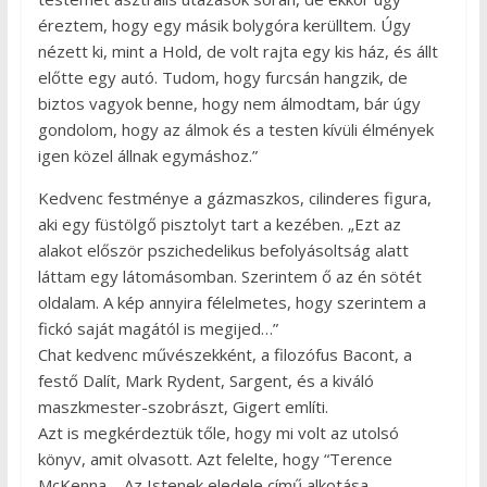
éreztem, hogy egy másik bolygóra kerülltem. Úgy
nézett ki, mint a Hold, de volt rajta egy kis ház, és állt
előtte egy autó. Tudom, hogy furcsán hangzik, de
biztos vagyok benne, hogy nem álmodtam, bár úgy
gondolom, hogy az álmok és a testen kívüli élmények
igen közel állnak egymáshoz.”
Kedvenc festménye a gázmaszkos, cilinderes figura,
aki egy füstölgő pisztolyt tart a kezében. „Ezt az
alakot először pszichedelikus befolyásoltság alatt
láttam egy látomásomban. Szerintem ő az én sötét
oldalam. A kép annyira félelmetes, hogy szerintem a
fickó saját magától is megijed…”
Chat kedvenc művészekként, a filozófus Bacont, a
festő Dalít, Mark Rydent, Sargent, és a kiváló
maszkmester-szobrászt, Gigert említi.
Azt is megkérdeztük tőle, hogy mi volt az utolsó
könyv, amit olvasott. Azt felelte, hogy “Terence
McKenna – Az Istenek eledele című alkotása…