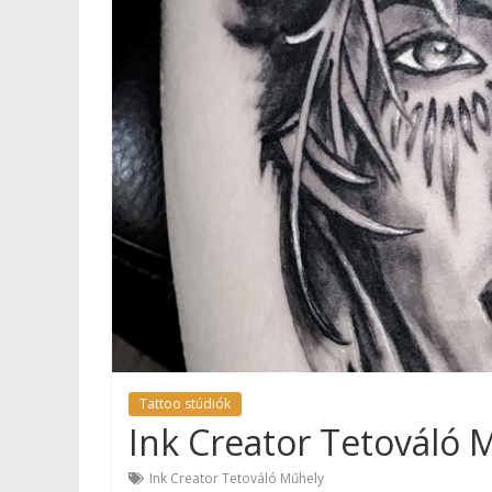
Tattoo stúdiók
Ink Creator Tetováló 
Ink Creator Tetováló Műhely