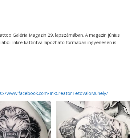
Tattoo Galéria Magazin 29. lapszámában. A magazin június
ábbi linkre kattintva lapozható formában ingyenesen is
s://www.facebook.com/InkCreatorTetovaloMuhely/