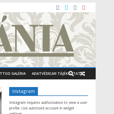
TTOO GALÉRIA
ADATVÉDELMI TÁJÉKOZTATÓ
Instagram
Instagram requires authorization to view a user
profile. Use autorized account in widget
settings