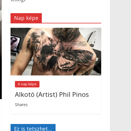
Nap képe
A nap képe
Alkotó (Artist) Phil Pinos
Shares
Ez is tetszhet…