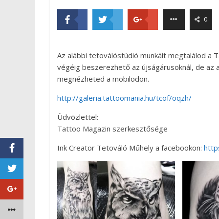
0
Az alábbi tetoválóstúdió munkáit megtalálod a 
végéig beszerezhető az újságárusoknál, de az al
megnézheted a mobilodon.
http://galeria.tattoomania.hu/tcof/oqzh/
Üdvözlettel:
Tattoo Magazin szerkesztősége
Ink Creator Tetováló Műhely a facebookon:
http