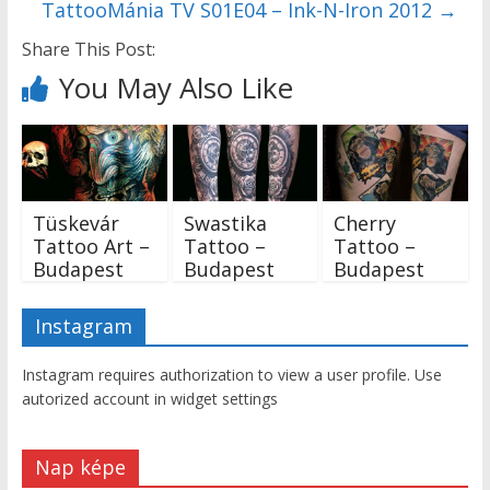
TattooMánia TV S01E04 – Ink-N-Iron 2012
→
Share This Post:
You May Also Like
Tüskevár
Swastika
Cherry
Tattoo Art –
Tattoo –
Tattoo –
Budapest
Budapest
Budapest
Instagram
Instagram requires authorization to view a user profile. Use
autorized account in widget settings
Nap képe