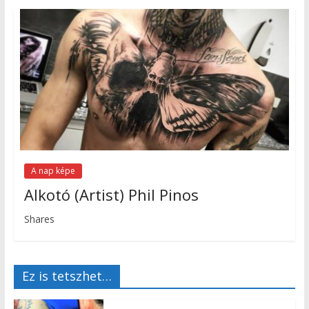
A nap képe
Alkotó (Artist) Phil Pinos
Shares
Ez is tetszhet…