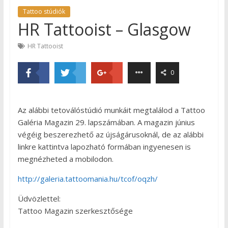
Tattoo stúdiók
HR Tattooist – Glasgow
HR Tattooist
0
Az alábbi tetoválóstúdió munkáit megtalálod a Tattoo
Galéria Magazin 29. lapszámában. A magazin június
végéig beszerezhető az újságárusoknál, de az alábbi
linkre kattintva lapozható formában ingyenesen is
megnézheted a mobilodon.
http://galeria.tattoomania.hu/tcof/oqzh/
Üdvözlettel:
Tattoo Magazin szerkesztősége