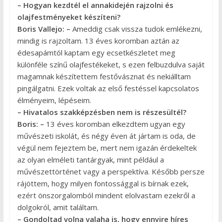
– Hogyan kezdtél el annakidején rajzolni és
olajfestményeket készíteni?
Boris Vallejo: –
Ameddig csak vissza tudok emlékezni,
mindig is rajzoltam. 13 éves koromban aztán az
édesapámtól kaptam egy ecsetkészletet meg
különféle színű olajfestékeket, s ezen felbuzdulva saját
magamnak készítettem festővásznat és nekiálltam
pingálgatni. Ezek voltak az első festéssel kapcsolatos
élményeim, lépéseim.
– Hivatalos szakképzésben nem is részesültél?
Boris: –
13 éves koromban elkezdtem ugyan egy
művészeti iskolát, és négy éven át jártam is oda, de
végül nem fejeztem be, mert nem igazán érdekeltek
az olyan elméleti tantárgyak, mint például a
művészettörténet vagy a perspektíva. Később persze
rájöttem, hogy milyen fontossággal is bírnak ezek,
ezért önszorgalomból mindent elolvastam ezekről a
dolgokról, amit találtam.
– Gondoltad volna valaha is, hogy ennyire híres