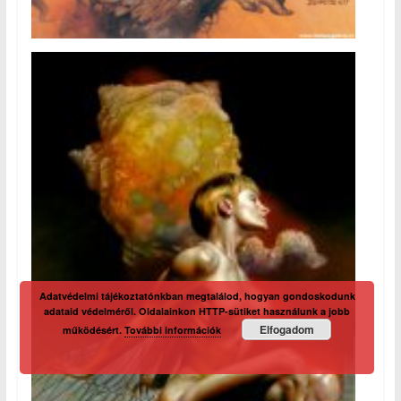
Adatvédelmi tájékoztatónkban megtalálod, hogyan gondoskodunk
adataid védelméről. Oldalainkon HTTP-sütiket használunk a jobb
Elfogadom
működésért.
További információk