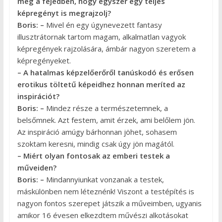
meg a fejedben, hogy egyszer egy teljes
képregényt is megrajzolj?
Boris: –
Mivel én egy úgynevezett fantasy
illusztrátornak tartom magam, alkalmatlan vagyok
képregények rajzolására, ámbár nagyon szeretem a
képregényeket.
– A hatalmas képzelőerőről tanúskodó és erősen
erotikus töltetű képeidhez honnan meríted az
inspirációt?
Boris: –
Mindez része a természetemnek, a
belsőmnek. Azt festem, amit érzek, ami belőlem jön.
Az inspiráció amúgy bárhonnan jöhet, sohasem
szoktam keresni, mindig csak úgy jön magától.
– Miért olyan fontosak az emberi testek a
műveiden?
Boris: –
Mindannyiunkat vonzanak a testek,
máskülönben nem léteznénk! Viszont a testépítés is
nagyon fontos szerepet játszik a műveimben, ugyanis
amikor 16 évesen elkezdtem művészi alkotásokat