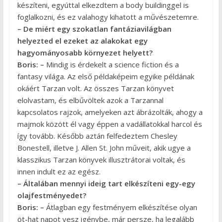
készíteni, egyúttal elkezdtem a body buildinggel is
foglalkozni, és ez valahogy kihatott a művészetemre.
– De miért egy szokatlan fantáziavilágban
helyezted el ezeket az alakokat egy
hagyományosabb környezet helyett?
Boris: –
Mindig is érdekelt a science fiction és a
fantasy világa. Az első példaképeim egyike példának
okáért Tarzan volt. Az összes Tarzan könyvet
elolvastam, és elbűvöltek azok a Tarzannal
kapcsolatos rajzok, amelyeken azt ábrázolták, ahogy a
majmok között él vagy éppen a vadállatokkal harcol és
így tovább. Később aztán felfedeztem Chesley
Bonestell, illetve J. Allen St. John műveit, akik ugye a
klasszikus Tarzan könyvek illusztrátorai voltak, és
innen indult ez az egész.
– Általában mennyi ideig tart elkészíteni egy-egy
olajfestményedet?
Boris: –
Átlagban egy festményem elkészítése olyan
öt-hat napot vesz igénybe, már persze, ha legalább