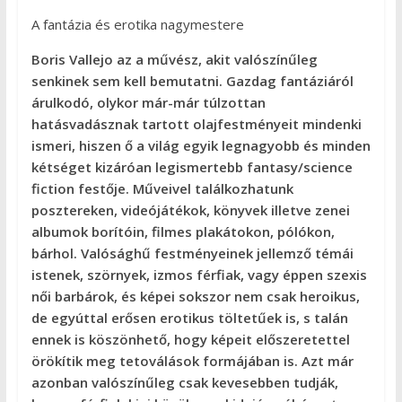
A fantázia és erotika nagymestere
Boris Vallejo az a művész, akit valószínűleg
senkinek sem kell bemutatni. Gazdag fantáziáról
árulkodó, olykor már-már túlzottan
hatásvadásznak tartott olajfestményeit mindenki
ismeri, hiszen ő a világ egyik legnagyobb és minden
kétséget kizáróan legismertebb fantasy/science
fiction festője. Műveivel találkozhatunk
posztereken, videójátékok, könyvek illetve zenei
albumok borítóin, filmes plakátokon, pólókon,
bárhol. Valósághű festményeinek jellemző témái
istenek, szörnyek, izmos férfiak, vagy éppen szexis
női barbárok, és képei sokszor nem csak heroikus,
de egyúttal erősen erotikus töltetűek is, s talán
ennek is köszönhető, hogy képeit előszeretettel
örökítik meg tetoválások formájában is. Azt már
azonban valószínűleg csak kevesebben tudják,