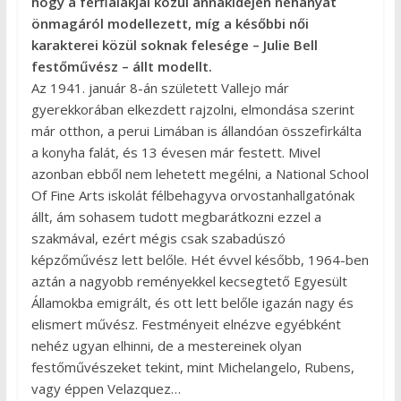
hogy a férfialakjai közül annakidején néhányat
önmagáról modellezett, míg a későbbi női
karakterei közül soknak felesége – Julie Bell
festőművész – állt modellt.
Az 1941. január 8-án született Vallejo már
gyerekkorában elkezdett rajzolni, elmondása szerint
már otthon, a perui Limában is állandóan összefirkálta
a konyha falát, és 13 évesen már festett. Mivel
azonban ebből nem lehetett megélni, a National School
Of Fine Arts iskolát félbehagyva orvostanhallgatónak
állt, ám sohasem tudott megbarátkozni ezzel a
szakmával, ezért mégis csak szabadúszó
képzőművész lett belőle. Hét évvel később, 1964-ben
aztán a nagyobb reményekkel kecsegtető Egyesült
Államokba emigrált, és ott lett belőle igazán nagy és
elismert művész. Festményeit elnézve egyébként
nehéz ugyan elhinni, de a mestereinek olyan
festőművészeket tekint, mint Michelangelo, Rubens,
vagy éppen Velazquez…