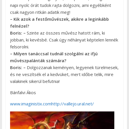
napi nyolc órát tudok rajta dolgozni, ami egyébként
csak nagyon ritkán adatik meg!
– Kik azok a festőművészek, akikre a leginkább
felnézel?
Boris: –
Szinte az összes művész hatott rám, ki
jobban, ki kevésbé. Csak úgy néhányat képtelen lennék
felsorolni.
– Milyen tanáccsal tudnál szolgálni az ifjú
művészpalánták számára?
Boris: –
Dolgozzanak keményen, legyenek türelmesek,
és ne veszítsék el a kedvüket, mert időbe telik, mire
valakinek sikerül befutnia!
Bánfalvi Ákos
www.imaginistix.com
http://vallejo.ural.net/