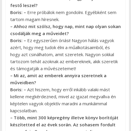
festő leszel?
Boris: –
Erre próbálok nem gondolni. Egyébként sem
tartom magam híresnek.
– Ahhoz mit szólsz, hogy nap, mint nap olyan sokan
csodálják meg a műveidet?
Boris: –
Ez egyszerűen óriási! Nagyon hálás vagyok
azért, hogy meg tudok élni a műalkotásaimból, és
hogy azt csinálhatom, amit szeretek. Nagyon sokkal
tartozom tehát azoknak az embereknek, akik szeretik
és támogatják a művészetemet!
– Mi az, amit az emberek annyira szeretnek a
műveidben?
Boris: –
Azt hiszem, hogy erről inkább valaki mást
kellene megkérdezned, mivel az igazat megvallva én
képtelen vagyok objektív maradni a munkáimmal
kapcsolatban.
– Több, mint 300 képregény illetve könyv borítóját
készítetted el az évek során. Az sohasem fordult