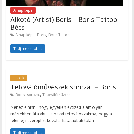
A nap képe
Alkotó (Artist) Boris – Boris Tattoo –
Bécs
,
,
A nap képe
Boris
Boris Tattoo
Tudj meg többet
Cikkek
Tetoválóművészek sorozat – Boris
,
,
Boris
sorozat
Tetoválóművész
Nehéz elhinni, hogy egyetlen évtized alatt olyan
mértékben átalakult a hazai tetoválószakma, hogy a
jelenlegi szereplők közül a fiatalabbak talán
Tudj meg többet