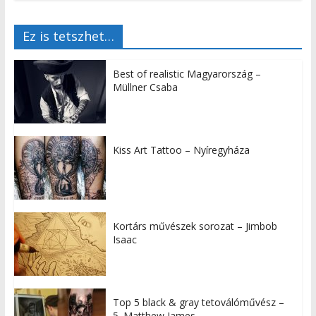
Ez is tetszhet…
Best of realistic Magyarország –
Müllner Csaba
Kiss Art Tattoo – Nyíregyháza
Kortárs művészek sorozat – Jimbob
Isaac
Top 5 black & gray tetoválóművész –
5. Matthew James