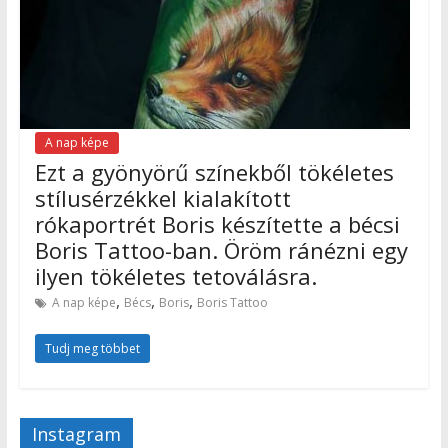
A nap képe
Ezt a gyönyörű színekből tökéletes
stílusérzékkel kialakított
rókaportrét Boris készítette a bécsi
Boris Tattoo-ban. Öröm ránézni egy
ilyen tökéletes tetoválásra.
,
,
,
A nap képe
Bécs
Boris
Boris Tattoo
Tudj meg többet
Instagram