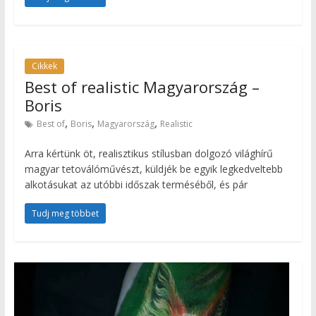
Cikkek
Best of realistic Magyarország –
Boris
,
,
,
Best of
Boris
Magyarország
Realistic
Arra kértünk öt, realisztikus stílusban dolgozó világhírű
magyar tetoválóművészt, küldjék be egyik legkedveltebb
alkotásukat az utóbbi időszak terméséből, és pár
Tudj meg többet