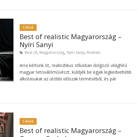
Cikkek
Best of realistic Magyarország –
Nyíri Sanyi
,
,
,
Best of
Magyarország
Nyíri Sanyi
Realistic
Arra kértünk öt, realisztikus stílusban dolgozó világhírű
magyar tetoválóművészt, küldjék be egyik legkedveltebb
alkotásukat az utóbbi időszak terméséből, és pár
Cikkek
Best of realistic Magyarország –