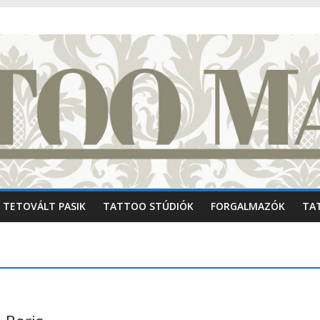
TETOVÁLT PASIK
TATTOO STÚDIÓK
FORGALMAZÓK
TA