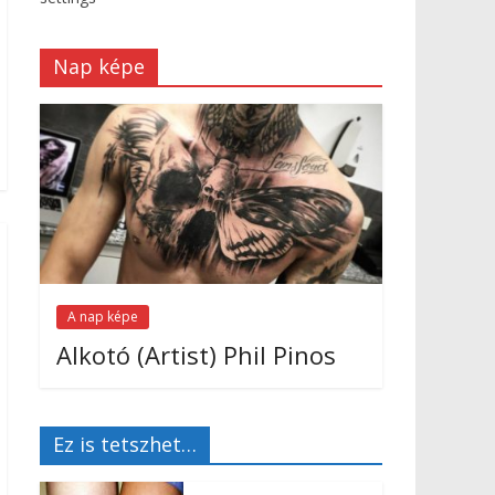
Nap képe
A nap képe
Alkotó (Artist) Phil Pinos
Ez is tetszhet…