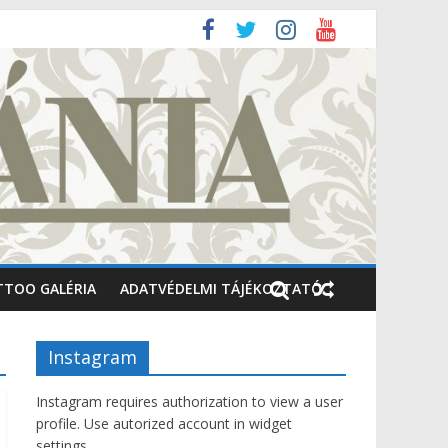
TTOO GALÉRIA
ADATVÉDELMI TÁJÉKOZTATÓ
Instagram
Instagram requires authorization to view a user
profile. Use autorized account in widget
settings