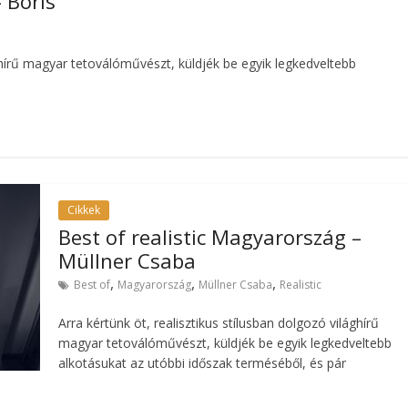
 Boris
ághírű magyar tetoválóművészt, küldjék be egyik legkedveltebb
Cikkek
Best of realistic Magyarország –
Müllner Csaba
,
,
,
Best of
Magyarország
Müllner Csaba
Realistic
Arra kértünk öt, realisztikus stílusban dolgozó világhírű
magyar tetoválóművészt, küldjék be egyik legkedveltebb
alkotásukat az utóbbi időszak terméséből, és pár