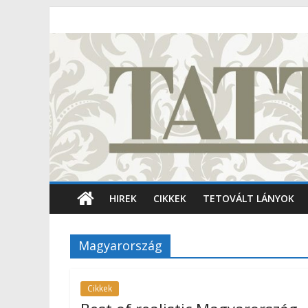
HIREK
CIKKEK
TETOVÁLT LÁNYOK
Magyarország
Cikkek