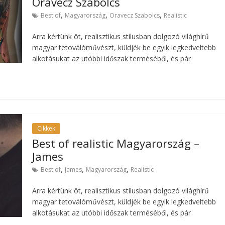
Oravecz Szabolcs
,
,
,
Best of
Magyarország
Oravecz Szabolcs
Realistic
Arra kértünk öt, realisztikus stílusban dolgozó világhírű
magyar tetoválóművészt, küldjék be egyik legkedveltebb
alkotásukat az utóbbi időszak terméséből, és pár
Cikkek
Best of realistic Magyarország –
James
,
,
,
Best of
James
Magyarország
Realistic
Arra kértünk öt, realisztikus stílusban dolgozó világhírű
magyar tetoválóművészt, küldjék be egyik legkedveltebb
alkotásukat az utóbbi időszak terméséből, és pár