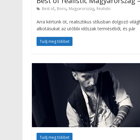
Best of realistic Magyarország –
,
,
,
Best of
Boris
Magyarország
Realistic
Arra kértünk öt, realisztikus stílusban dolgozó vil
alkotásukat az utóbbi időszak terméséből, és pár
Tudj meg többet
Tudj meg többet