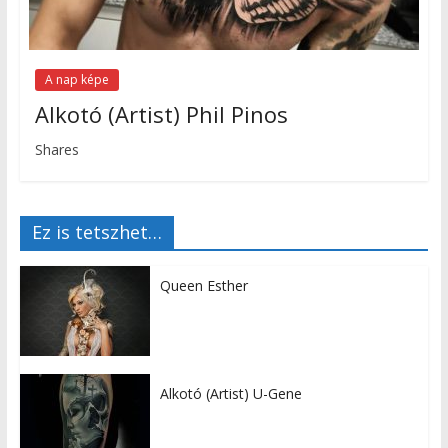
A nap képe
Alkotó (Artist) Phil Pinos
Shares
Ez is tetszhet…
Queen Esther
Alkotó (Artist) U-Gene