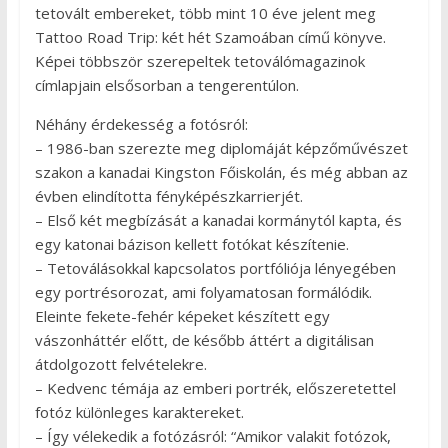
tetovált embereket, több mint 10 éve jelent meg
Tattoo Road Trip: két hét Szamoában című könyve.
Képei többször szerepeltek tetoválómagazinok
címlapjain elsősorban a tengerentúlon.
Néhány érdekesség a fotósról:
– 1986-ban szerezte meg diplomáját képzőművészet
szakon a kanadai Kingston Főiskolán, és még abban az
évben elindította fényképészkarrierjét.
– Első két megbízását a kanadai kormánytól kapta, és
egy katonai bázison kellett fotókat készítenie.
– Tetoválásokkal kapcsolatos portfóliója lényegében
egy portrésorozat, ami folyamatosan formálódik.
Eleinte fekete-fehér képeket készített egy
vászonháttér előtt, de később áttért a digitálisan
átdolgozott felvételekre.
– Kedvenc témája az emberi portrék, előszeretettel
fotóz különleges karaktereket.
– Így vélekedik a fotózásról: “Amikor valakit fotózok,