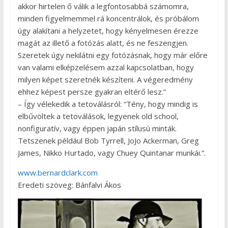
akkor hirtelen ő válik a legfontosabbá számomra,
minden figyelmemmel rá koncentrálok, és próbálom
úgy alakítani a helyzetet, hogy kényelmesen érezze
magát az illető a fotózás alatt, és ne feszengjen.
Szeretek úgy nekilátni egy fotózásnak, hogy már előre
van valami elképzelésem azzal kapcsolatban, hogy
milyen képet szeretnék készíteni. A végeredmény
ehhez képest persze gyakran eltérő lesz.”
– Így vélekedik a tetoválásról: “Tény, hogy mindig is
elbűvöltek a tetoválások, legyenek old school,
nonfiguratív, vagy éppen japán stílusú minták.
Tetszenek például Bob Tyrrell, JoJo Ackerman, Greg
James, Nikko Hurtado, vagy Chuey Quintanar munkái.”.
www.bernardclark.com
Eredeti szöveg: Bánfalvi Ákos