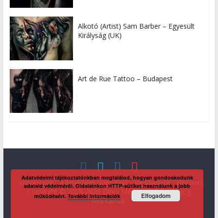
Alkotó (Artist) Sam Barber – Egyesült
Királyság (UK)
Art de Rue Tattoo – Budapest
Adatvédelmi tájékoztatónkban megtalálod, hogyan gondoskodunk
Impresszum
Adatvédelmi tájékoztató
Médiaajánlat
Előfizetés
adataid védelméről. Oldalainkon HTTP-sütiket használunk a jobb
Copyright © 2009-2026 Direx Média Kft. Minden jog
Elfogadom
működésért.
További információk
fenntartva.