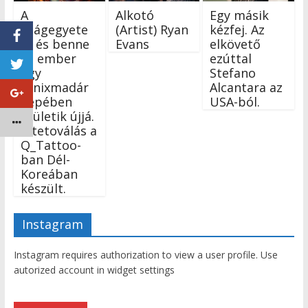
A
Alkotó
Egy másik
világegyete
(Artist) Ryan
kézfej. Az
m és benne
Evans
elkövető
az ember
ezúttal
egy
Stefano
főnixmadár
Alcantara az
képében
USA-ból.
születik újjá.
A tetoválás a
Q_Tattoo-
ban Dél-
Koreában
készült.
Instagram
Instagram requires authorization to view a user profile. Use
autorized account in widget settings