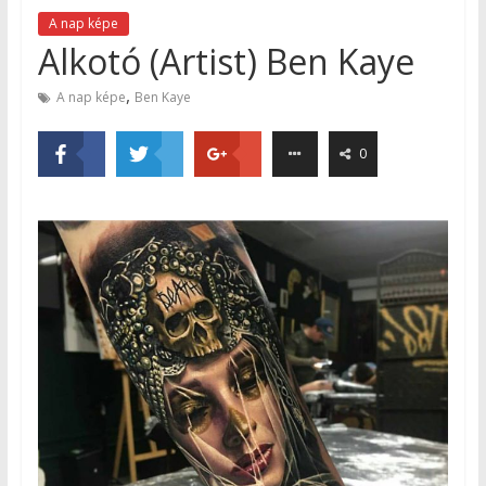
A nap képe
Alkotó (Artist) Ben Kaye
,
A nap képe
Ben Kaye
0