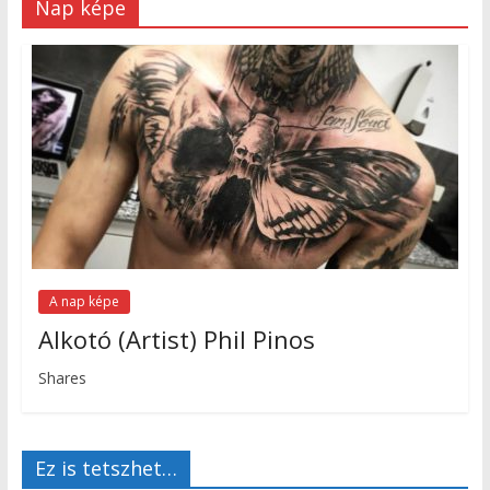
Nap képe
A nap képe
Alkotó (Artist) Phil Pinos
Shares
Ez is tetszhet…