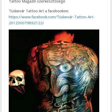
Tattoo Magazin szerkesztősége
Tüskevár Tattoo Art a facebookon:
https://www.facebook.com/Tüskevár-Tattoo-Art-
201230079892122/