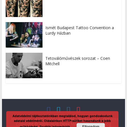
Ismét Budapest Tattoo Convention a
Lurdy Házban
Tetoválóművészek sorozat – Coen
Mitchell
Adatvédelmi tájékoztatónkban megtalálod, hogyan gondoskodunk
Impresszum
Adatvédelmi tájékoztató
Médiaajánlat
Előfizetés
adataid védelméről. Oldalainkon HTTP-sütiket használunk a jobb
Copyright © 2009-2026 Direx Média Kft. Minden jog
Elfogadom
működésért.
További információk