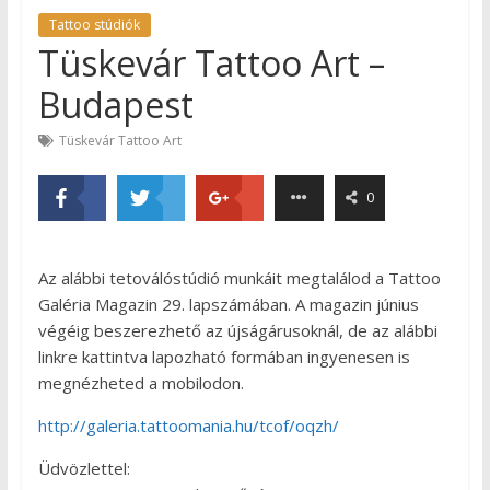
Tattoo stúdiók
Tüskevár Tattoo Art –
Budapest
Tüskevár Tattoo Art
0
Az alábbi tetoválóstúdió munkáit megtalálod a Tattoo
Galéria Magazin 29. lapszámában. A magazin június
végéig beszerezhető az újságárusoknál, de az alábbi
linkre kattintva lapozható formában ingyenesen is
megnézheted a mobilodon.
http://galeria.tattoomania.hu/tcof/oqzh/
Üdvözlettel: