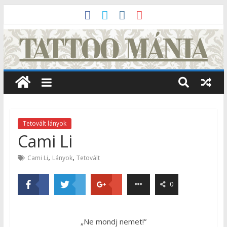
Tetovált lányok
Cami Li
,
,
Cami Li
Lányok
Tetovált
0
„Ne mondj nemet!”