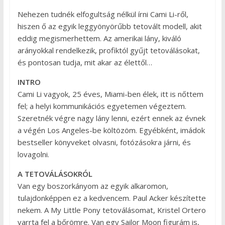
Nehezen tudnék elfogultság nélkül írni Cami Li-ről,
hiszen ő az egyik leggyönyörűbb tetovált modell, akit
eddig megismerhettem. Az amerikai lány, kiváló
arányokkal rendelkezik, profiktól gyűjt tetoválásokat,
és pontosan tudja, mit akar az élettől…
INTRO
Cami Li vagyok, 25 éves, Miami-ben élek, itt is nőttem
fel; a helyi kommunikációs egyetemen végeztem.
Szeretnék végre nagy lány lenni, ezért ennek az évnek
a végén Los Angeles-be költözöm. Egyébként, imádok
bestseller könyveket olvasni, fotózásokra járni, és
lovagolni.
A TETOVÁLÁSOKRÓL
Van egy boszorkányom az egyik alkaromon,
tulajdonképpen ez a kedvencem. Paul Acker készítette
nekem. A My Little Pony tetoválásomat, Kristel Ortero
varrta fel a bőrömre. Van egy Sailor Moon figurám is,