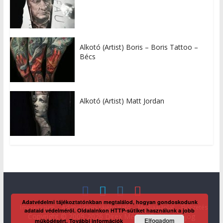
Alkotó (Artist) Boris – Boris Tattoo –
Bécs
Alkotó (Artist) Matt Jordan
Adatvédelmi tájékoztatónkban megtalálod, hogyan gondoskodunk
Impresszum
Adatvédelmi tájékoztató
Médiaajánlat
Előfizetés
adataid védelméről. Oldalainkon HTTP-sütiket használunk a jobb
Copyright © 2009-2026 Direx Média Kft. Minden jog
Elfogadom
működésért.
További információk