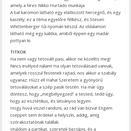
amely a híres Nikko Hurtado munkája.
A bal karomon látható egy elátkozott hercegnő, és egy
kastély; ez a téma egyelőre félkész, és Steven
Whittenberger tűi nyomán készül. Az oldalamon
látható még egy kalitka, amiből éppen egy madár
pottyan ki.
TITKOK
Ha nem vagy tetovált pasi, akkor ne közelíts meg!
Nincs esélyed nálam! Ha olyan tetoválásaid vannak,
amelyek rosszul festenek rajtad, nos akkor a szabály
ugyanaz: Húzz el! Haha! Szeretem a gyönyörű
tetoválásokat a szép pasik testén. Ha már úgy
döntesz, hogy „megbélyegzed” a tested, tedd úgy,
hogy az esztétikus, és látványos legyen.
Hogy hová viszel randizni, az rád van bízva! Engem
cseppet sem érdekel a helyszín, addig, amíg
szórakoztatónak talállak.
Imádom a partikat, szeretek becsípni, és a