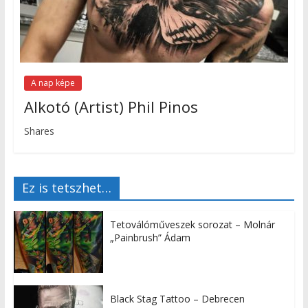
A nap képe
Alkotó (Artist) Phil Pinos
Shares
Ez is tetszhet…
Tetoválóműveszek sorozat – Molnár
„Painbrush” Ádam
Black Stag Tattoo – Debrecen