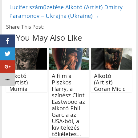
Lucifer száműzetése Alkotó (Artist) Dmitry
Paramonov – Ukrajna (Ukraine)
→
Share This Post:
You May Also Like
Alkotó
A film a
Alkotó
(Artist)
Piszkos
(Artist)
Mumia
Harry, a
Goran Micic
színész Clint
Eastwood az
alkotó Phil
Garcia az
USA-ból, a
kivitelezés
tökéletes…