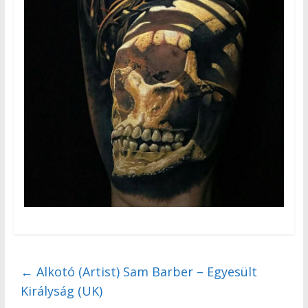
←
Alkotó (Artist) Sam Barber – Egyesült
Királyság (UK)