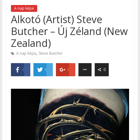
A nap képe
Alkotó (Artist) Steve
Butcher – Új Zéland (New
Zealand)
,
A nap képe
Steve Butcher
0