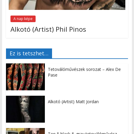
A nap képe
Alkotó (Artist) Phil Pinos
Ez is tetszhet…
Tetoválóművészek sorozat – Alex De
Pase
Alkotó (Artist) Matt Jordan
Top 5 black & gray tetoválóművész –