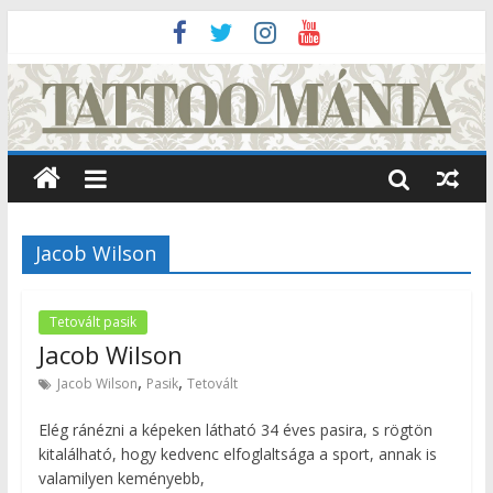
Jacob Wilson
Tetovált pasik
Jacob Wilson
,
,
Jacob Wilson
Pasik
Tetovált
Elég ránézni a képeken látható 34 éves pasira, s rögtön
kitalálható, hogy kedvenc elfoglaltsága a sport, annak is
valamilyen keményebb,