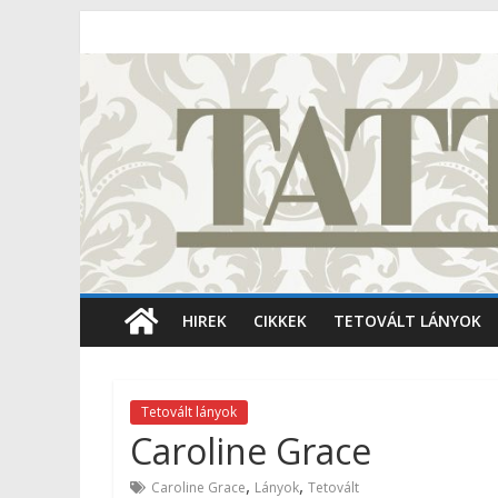
HIREK
CIKKEK
TETOVÁLT LÁNYOK
Tetovált lányok
Caroline Grace
,
,
Caroline Grace
Lányok
Tetovált