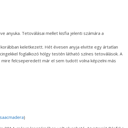
e anyuka. Tetoválásai mellet kisfia jelenti számára a
 korábban keletkezett. Hét évesen anyja elvitte egy ártatlan
ercingekkel foglalkozó hölgy testén látható színes tetoválások. A
 mire felcseperedett már el sem tudott volna képzelni más
saacmadera
)