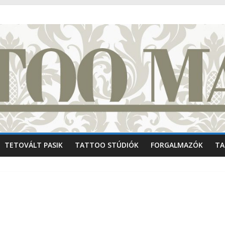
TETOVÁLT PASIK
TATTOO STÚDIÓK
FORGALMAZÓK
TA