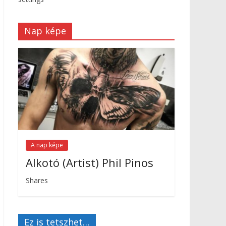
Nap képe
A nap képe
Alkotó (Artist) Phil Pinos
Shares
Ez is tetszhet…