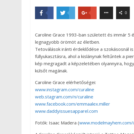
0
Caroline Grace 1993-ban született és immár 5 év
legnagyobb örömöt az életben.
Tetoválások iránti érdeklődése a szokásosnál is
füllyukasztásra, ahol a kislánynak feltűntek a pi
kép megragadt a képzeletében olyannyira, hogy
külsőt magának.
Caroline Grace elérhetőségei:
www.instagram.com/curaline
web.stagram.com/n/curaline
www.facebook.com/emmaalex.miller
www.daddyissuesapparel.com
Fotók: Isaac Madera (
www.modelmayhem.com/i