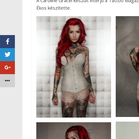
A Caroline Gracel készült interjú a Tattoo Magaz
Ékos készítette.