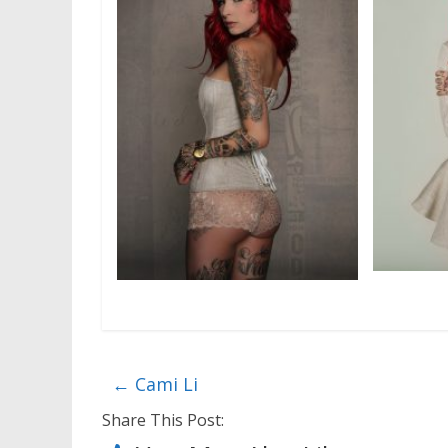
←
Cami Li
Share This Post: