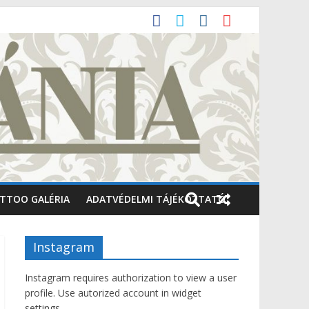
TTOO GALÉRIA
ADATVÉDELMI TÁJÉKOZTATÓ
Instagram
Instagram requires authorization to view a user
profile. Use autorized account in widget
settings