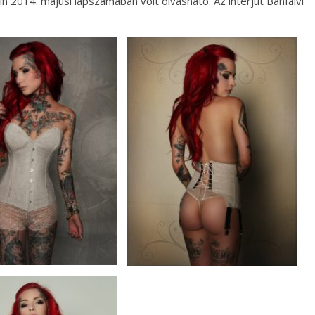
in 2014. májusi lapszámában volt olvasható. Az interjút Bánfalvi