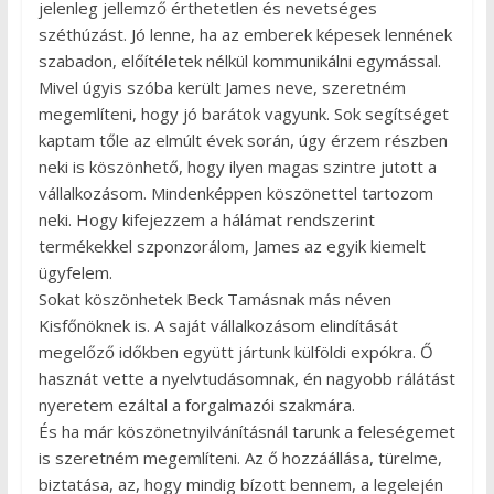
jelenleg jellemző érthetetlen és nevetséges
széthúzást. Jó lenne, ha az emberek képesek lennének
szabadon, előítéletek nélkül kommunikálni egymással.
Mivel úgyis szóba került James neve, szeretném
megemlíteni, hogy jó barátok vagyunk. Sok segítséget
kaptam tőle az elmúlt évek során, úgy érzem részben
neki is köszönhető, hogy ilyen magas szintre jutott a
vállalkozásom. Mindenképpen köszönettel tartozom
neki. Hogy kifejezzem a hálámat rendszerint
termékekkel szponzorálom, James az egyik kiemelt
ügyfelem.
Sokat köszönhetek Beck Tamásnak más néven
Kisfőnöknek is. A saját vállalkozásom elindítását
megelőző időkben együtt jártunk külföldi expókra. Ő
hasznát vette a nyelvtudásomnak, én nagyobb rálátást
nyeretem ezáltal a forgalmazói szakmára.
És ha már köszönetnyilvánításnál tarunk a feleségemet
is szeretném megemlíteni. Az ő hozzáállása, türelme,
biztatása, az, hogy mindig bízott bennem, a legelején