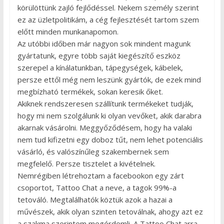
körülöttünk zajló fejlődéssel. Nekem személy szerint
ez az üzletpolitikám, a cég fejlesztését tartom szem
előtt minden munkanapomon.
Az utóbbi időben már nagyon sok mindent magunk
gyártatunk, egyre több saját kiegészítő eszköz
szerepel a kínálatunkban, tápegységek, kábelek,
persze ettől még nem leszünk gyártók, de ezek mind
megbízható termékek, sokan keresik őket.
Akiknek rendszeresen szállítunk termékeket tudják,
hogy mi nem szolgálunk ki olyan vevőket, akik darabra
akarnak vásárolni. Meggyőződésem, hogy ha valaki
nem tud kifizetni egy doboz tűt, nem lehet potenciális
vásárló, és valószínűleg szakembernek sem
megfelelő. Persze tisztelet a kivételnek.
Nemrégiben létrehoztam a facebookon egy zárt
csoportot, Tattoo Chat a neve, a tagok 99%-a
tetováló. Megtalálhatók köztük azok a hazai a
művészek, akik olyan szinten tetoválnak, ahogy azt ez
a szakma szerintem megérdemli. A Tattoo Chat arra