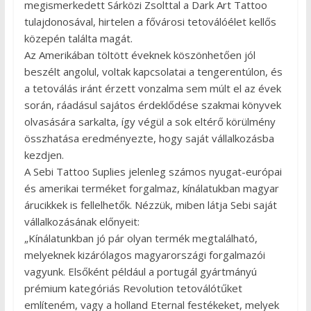
megismerkedett Sárközi Zsolttal a Dark Art Tattoo
tulajdonosával, hirtelen a fővárosi tetoválóélet kellős
közepén találta magát.
Az Amerikában töltött éveknek köszönhetően jól
beszélt angolul, voltak kapcsolatai a tengerentúlon, és
a tetoválás iránt érzett vonzalma sem múlt el az évek
során, ráadásul sajátos érdeklődése szakmai könyvek
olvasására sarkalta, így végül a sok eltérő körülmény
összhatása eredményezte, hogy saját vállalkozásba
kezdjen.
A Sebi Tattoo Suplies jelenleg számos nyugat-európai
és amerikai terméket forgalmaz, kínálatukban magyar
árucikkek is fellelhetők. Nézzük, miben látja Sebi saját
vállalkozásának előnyeit:
„Kínálatunkban jó pár olyan termék megtalálható,
melyeknek kizárólagos magyarországi forgalmazói
vagyunk. Elsőként például a portugál gyártmányú
prémium kategóriás Revolution tetoválótűket
említeném, vagy a holland Eternal festékeket, melyek