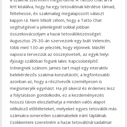
lett kitalálva, hogy ha egy tetoválónak kérdése támad,
feltehesse, és szakmailag megalapozott választ
kapjon rá. Nem titkolt célom, hogy a Tatto Chat
segítségével a jelenleginél sokkal jobban
összekovácsoljam a hazai tetoválóközösséget.
Augusztus 29-30-án szervezünk egy bulit Velencén,
több mint 130-an jelezték, hogy eljönnek. Másfél
naposra tervezzük az összejövetelt, az egyik helyi
ifjúsági szállóban fogunk lakni. Kapcsolatépítő
tréningnek szánom. James tart majd egy interaktív
belekérdezős szakmai konzultációt, a legfontosabb
azonban az, hogy a résztvevők személyesen is
megismerjék egymást. Ha jól sikerül és érdemes lesz
a folytatáson gondolkodni, ez a kezdeményezés
hosszú távon eloszlathatja a minden valós alapot
nélkülöző előítéleteket, melyeket egyes tetoválók más
számukra ismeretlen szakmabeliek iránt táplálnak.
Csökkenteni szeretném a hazai tetoválótársadalmat