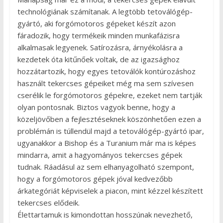
technológiának számítanak. A legtöbb tetoválógép-
gyártó, aki forgómotoros gépeket készít azon
fáradozik, hogy termékeik minden munkafázisra
alkalmasak legyenek. Satírozásra, árnyékolásra a
kezdetek óta kitűnőek voltak, de az igazsághoz
hozzátartozik, hogy egyes tetoválók kontúrozáshoz
használt tekercses gépeiket még ma sem szívesen
cserélik le forgómotoros gépekre, ezeket nem tartják
olyan pontosnak. Biztos vagyok benne, hogy a
közeljövőben a fejlesztéseknek köszönhetően ezen a
problémán is túllendül majd a tetoválógép-gyártó ipar,
ugyanakkor a Bishop és a Turanium már ma is képes
mindarra, amit a hagyományos tekercses gépek
tudnak. Ráadásul az sem elhanyagolható szempont,
hogy a forgómotoros gépek jóval kedvezőbb
árkategóriát képviselek a piacon, mint kézzel készített
tekercses elődeik.
Élettartamuk is kimondottan hosszúnak nevezhető,