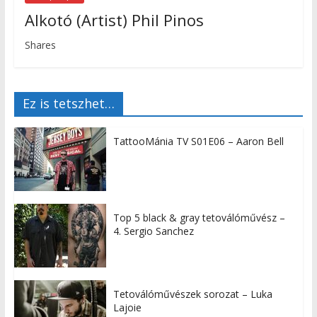
Alkotó (Artist) Phil Pinos
Shares
Ez is tetszhet…
TattooMánia TV S01E06 – Aaron Bell
Top 5 black & gray tetoválóművész –
4. Sergio Sanchez
Tetoválóművészek sorozat – Luka
Lajoie