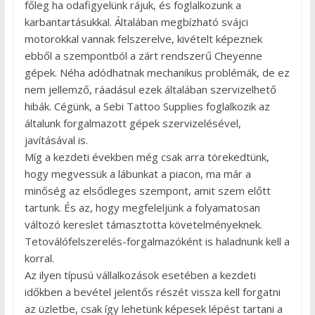
főleg ha odafigyelünk rájuk, és foglalkozunk a
karbantartásukkal. Általában megbízható svájci
motorokkal vannak felszerelve, kivételt képeznek
ebből a szempontból a zárt rendszerű Cheyenne
gépek. Néha adódhatnak mechanikus problémák, de ez
nem jellemző, ráadásul ezek általában szervizelhető
hibák. Cégünk, a Sebi Tattoo Supplies foglalkozik az
általunk forgalmazott gépek szervizelésével,
javításával is.
Míg a kezdeti években még csak arra törekedtünk,
hogy megvessük a lábunkat a piacon, ma már a
minőség az elsődleges szempont, amit szem előtt
tartunk. És az, hogy megfeleljünk a folyamatosan
változó kereslet támasztotta követelményeknek.
Tetoválófelszerelés-forgalmazóként is haladnunk kell a
korral.
Az ilyen típusú vállalkozások esetében a kezdeti
időkben a bevétel jelentős részét vissza kell forgatni
az üzletbe, csak így lehetünk képesek lépést tartani a