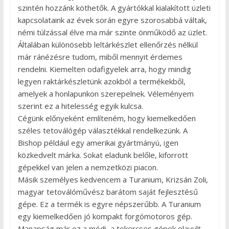
szintén hozzánk köthetők. A gyártókkal kialakított üzleti
kapcsolataink az évek során egyre szorosabbá váltak,
némi túlzással élve ma már szinte önműködő az üzlet.
Általában különösebb leltárkészlet ellenőrzés nélkül
már ránézésre tudom, miből mennyit érdemes
rendelni. Kiemelten odafigyelek arra, hogy mindig
legyen raktárkészletünk azokból a termékekből,
amelyek a honlapunkon szerepelnek. Véleményem
szerint ez a hitelesség egyik kulcsa.
Cégünk előnyeként említeném, hogy kiemelkedően
széles tetoválógép választékkal rendelkezünk. A
Bishop például egy amerikai gyártmányú, igen
közkedvelt márka. Sokat eladunk belőle, kiforrott
gépekkel van jelen a nemzetközi piacon.
Másik személyes kedvencem a Turanium, Krizsán Zoli,
magyar tetoválóművész barátom saját fejlesztésű
gépe. Ez a termék is egyre népszerűbb. A Turanium
egy kiemelkedően jó kompakt forgómotoros gép.
Manapság már ez a módi, a tekercses gépek elavult