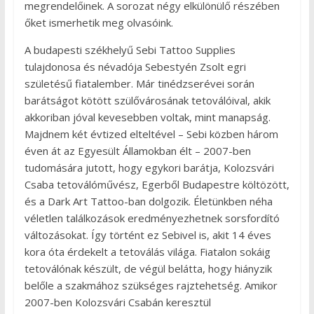
megrendelőinek. A sorozat négy elkülönülő részében
őket ismerhetik meg olvasóink.
A budapesti székhelyű Sebi Tattoo Supplies
tulajdonosa és névadója Sebestyén Zsolt egri
születésű fiatalember. Már tinédzserévei során
barátságot kötött szülővárosának tetoválóival, akik
akkoriban jóval kevesebben voltak, mint manapság.
Majdnem két évtized elteltével – Sebi közben három
éven át az Egyesült Államokban élt – 2007-ben
tudomására jutott, hogy egykori barátja, Kolozsvári
Csaba tetoválóművész, Egerből Budapestre költözött,
és a Dark Art Tattoo-ban dolgozik. Életünkben néha
véletlen találkozások eredményezhetnek sorsfordító
változásokat. Így történt ez Sebivel is, akit 14 éves
kora óta érdekelt a tetoválás világa. Fiatalon sokáig
tetoválónak készült, de végül belátta, hogy hiányzik
belőle a szakmához szükséges rajztehetség. Amikor
2007-ben Kolozsvári Csabán keresztül