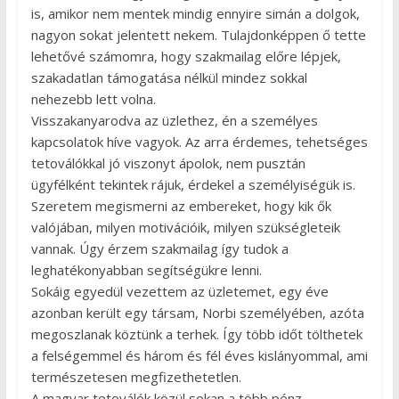
is, amikor nem mentek mindig ennyire simán a dolgok,
nagyon sokat jelentett nekem. Tulajdonképpen ő tette
lehetővé számomra, hogy szakmailag előre lépjek,
szakadatlan támogatása nélkül mindez sokkal
nehezebb lett volna.
Visszakanyarodva az üzlethez, én a személyes
kapcsolatok híve vagyok. Az arra érdemes, tehetséges
tetoválókkal jó viszonyt ápolok, nem pusztán
ügyfélként tekintek rájuk, érdekel a személyiségük is.
Szeretem megismerni az embereket, hogy kik ők
valójában, milyen motivációik, milyen szükségleteik
vannak. Úgy érzem szakmailag így tudok a
leghatékonyabban segítségükre lenni.
Sokáig egyedül vezettem az üzletemet, egy éve
azonban került egy társam, Norbi személyében, azóta
megoszlanak köztünk a terhek. Így több időt tölthetek
a felségemmel és három és fél éves kislányommal, ami
természetesen megfizethetetlen.
A magyar tetoválók közül sokan a több pénz