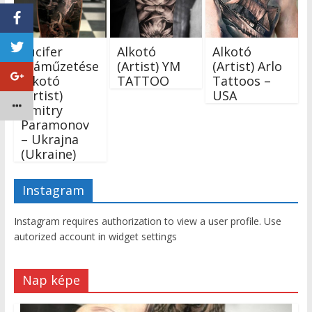
Lucifer
Alkotó
Alkotó
száműzetése
(Artist) YM
(Artist) Arlo
Alkotó
TATTOO
Tattoos –
(Artist)
USA
Dmitry
Paramonov
– Ukrajna
(Ukraine)
Instagram
Instagram requires authorization to view a user profile. Use
autorized account in widget settings
Nap képe