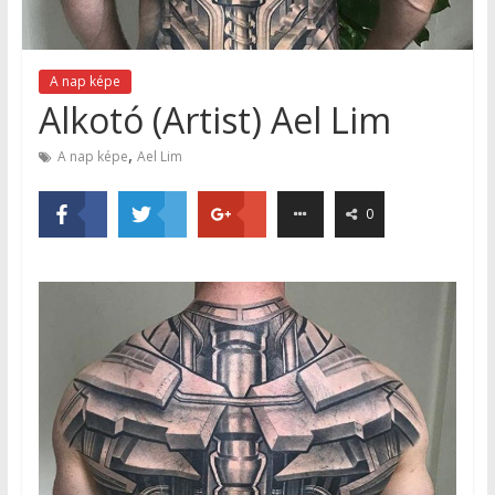
A nap képe
Alkotó (Artist) Ael Lim
,
A nap képe
Ael Lim
0