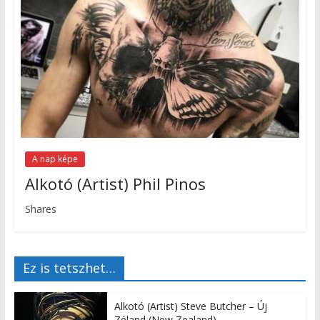
A nap képe
Alkotó (Artist) Phil Pinos
Shares
Ez is tetszhet…
Alkotó (Artist) Steve Butcher – Új
Zéland (New Zealand)