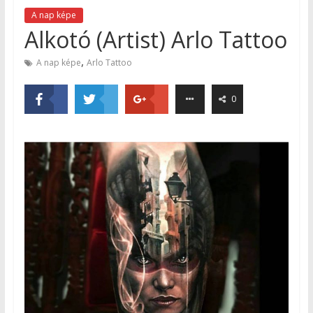
A nap képe
Alkotó (Artist) Arlo Tattoo
,
A nap képe
Arlo Tattoo
0