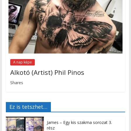
A nap képe
Alkotó (Artist) Phil Pinos
Shares
Ez is tetszhet…
James – Egy kis szakma sorozat 3.
rész