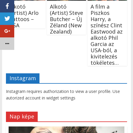
Alkotó
Alkotó
A film a
(Artist) Arlo
(Artist) Steve
Piszkos
Tattoos –
Butcher – Új
Harry, a
USA
Zéland (New
színész Clint
Zealand)
Eastwood az
alkotó Phil
Garcia az
USA-ból, a
kivitelezés
tökéletes…
Instagram
Instagram requires authorization to view a user profile. Use
autorized account in widget settings
Nap képe