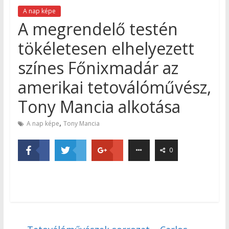
A nap képe
A megrendelő testén
tökéletesen elhelyezett
színes Főnixmadár az
amerikai tetoválóművész,
Tony Mancia alkotása
,
A nap képe
Tony Mancia
0