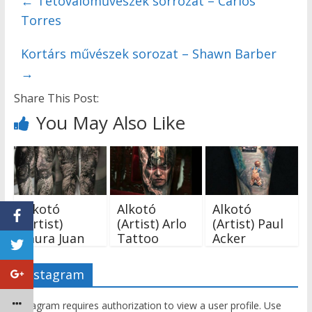
←
Tetoválóművészek sorrozat – Carlos
Torres
Kortárs művészek sorozat – Shawn Barber
→
Share This Post:
You May Also Like
Alkotó
Alkotó
Alkotó
(Artist)
(Artist) Arlo
(Artist) Paul
Laura Juan
Tattoo
Acker
Instagram
Instagram requires authorization to view a user profile. Use