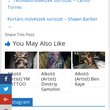
←
Tetoválóművészek sorrozat – Carlos
Torres
Kortárs művészek sorozat – Shawn Barber
→
Share This Post:
You May Also Like
Alkotó
Alkotó
Alkotó
(Artist) YM
(Artist)
(Artist) Ben
TATTOO
Dmitriy
Kaye
Samohin
Instagram