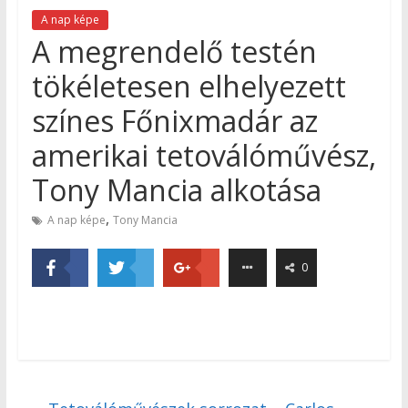
A nap képe
A megrendelő testén
tökéletesen elhelyezett
színes Főnixmadár az
amerikai tetoválóművész,
Tony Mancia alkotása
,
A nap képe
Tony Mancia
0