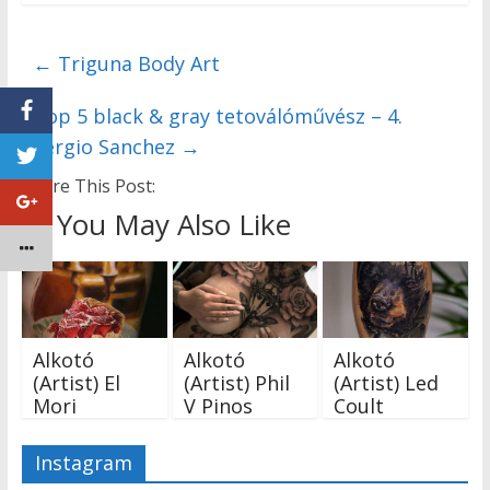
←
Triguna Body Art
Top 5 black & gray tetoválóművész – 4.
Sergio Sanchez
→
Share This Post:
You May Also Like
Alkotó
Alkotó
Alkotó
(Artist) El
(Artist) Phil
(Artist) Led
Mori
V Pinos
Coult
Instagram