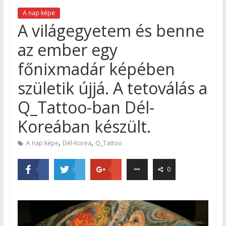
A nap képe
A világegyetem és benne
az ember egy
főnixmadár képében
születik újjá. A tetoválás a
Q_Tattoo-ban Dél-
Koreában készült.
,
,
A nap képe
Dél-Korea
Q_Tattoo
0