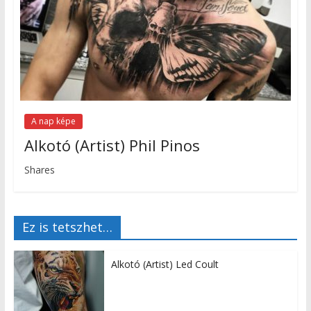
A nap képe
Alkotó (Artist) Phil Pinos
Shares
Ez is tetszhet…
Alkotó (Artist) Led Coult