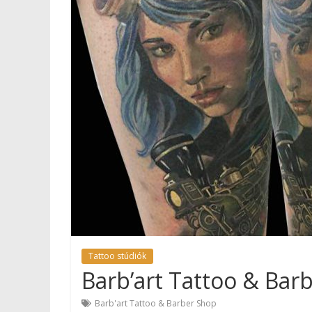
Tattoo stúdiók
Barb’art Tattoo & Bar
Barb'art Tattoo & Barber Shop