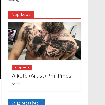
Nap képe
A nap képe
Alkotó (Artist) Phil Pinos
Shares
Ez is tetszhet…