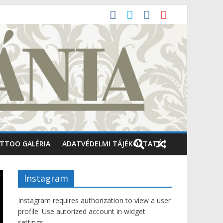
TTOO GALÉRIA
ADATVÉDELMI TÁJÉKOZTATÓ
Instagram
Instagram requires authorization to view a user
profile. Use autorized account in widget
settings