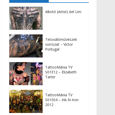
Alkotó (Artist) Ael Lim
Tetoválóművészek
sorrozat – Victor
Portugal
TattooMánia TV
S01E12 – Elizabeth
Tarter
TattooMánia TV
S01E04 – Ink-N-Iron
2012