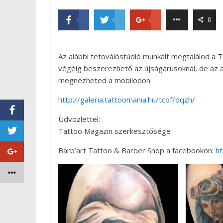
0
Az alábbi tetoválóstúdió munkáit megtalálod a 
végéig beszerezhető az újságárusoknál, de az al
megnézheted a mobilodon.
http://galeria.tattoomania.hu/tcof/oqzh/
Üdvözlettel:
Tattoo Magazin szerkesztősége
Barb’art Tattoo & Barber Shop a facebookon:
h