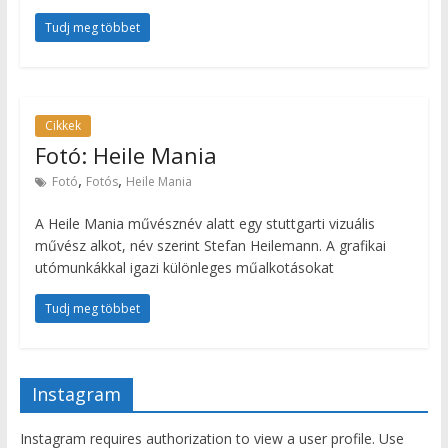
Tudj meg többet
Cikkek
Fotó: Heile Mania
,
,
Fotó
Fotós
Heile Mania
A Heile Mania művésznév alatt egy stuttgarti vizuális
művész alkot, név szerint Stefan Heilemann. A grafikai
utómunkákkal igazi különleges műalkotásokat
Tudj meg többet
Instagram
Instagram requires authorization to view a user profile. Use