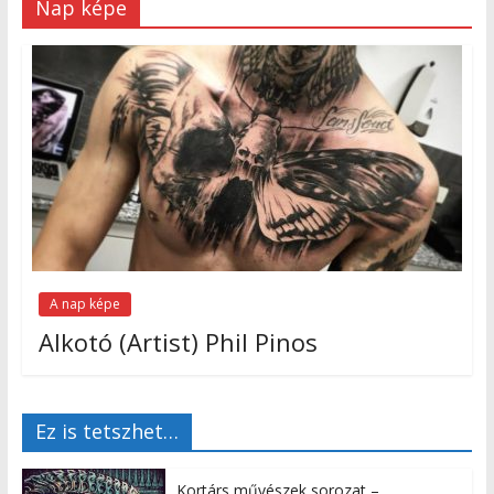
Nap képe
A nap képe
Alkotó (Artist) Phil Pinos
Ez is tetszhet…
Kortárs művészek sorozat –