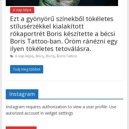
A nap képe
Ezt a gyönyörű színekből tökéletes
stílusérzékkel kialakított
rókaportrét Boris készítette a bécsi
Boris Tattoo-ban. Öröm ránézni egy
ilyen tökéletes tetoválásra.
,
,
,
A nap képe
Bécs
Boris
Boris Tattoo
Tudj meg többet
Instagram
Instagram requires authorization to view a user profile. Use
autorized account in widget settings